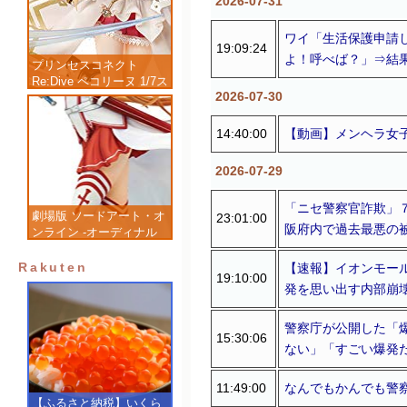
2026-07-31
ワイ「生活保護申請
19:09:24
よ！呼べば？」⇒結
プリンセスコネクト
Re:Dive ペコリーヌ 1/7ス
2026-07-30
ケール 塗装済み完成品フ
ィギュア
14:40:00
【動画】メンヘラ女
2026-07-29
「ニセ警察官詐欺」
劇場版 ソードアート・オ
23:01:00
阪府内で過去最悪の
ンライン -オーディナル
スケール- アスナ 1/7 完
成品フィギュア
Rakuten
【速報】イオンモー
19:10:00
発を思い出す内部崩
警察庁が公開した「
15:30:06
ない」「すごい爆発
11:49:00
なんでもかんでも警
【ふるさと納税】いくら