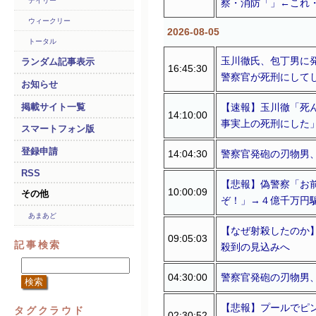
デイリー
察・消防「」←これ
ウィークリー
2026-08-05
トータル
玉川徹氏、包丁男に
ランダム記事表示
16:45:30
警察官が死刑にして
お知らせ
【速報】玉川徹「死
掲載サイト一覧
14:10:00
事実上の死刑にした
スマートフォン版
登録申請
14:04:30
警察官発砲の刃物男
RSS
【悲報】偽警察「お
10:00:09
その他
ぞ！」→４億千万円
あまあど
【なぜ射殺したのか
09:05:03
記事検索
殺到の見込みへ
04:30:00
警察官発砲の刃物男
【悲報】プールでピ
タグクラウド
02:30:52