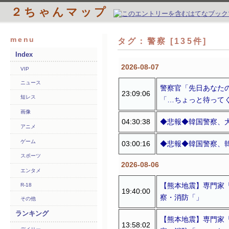
２ちゃんマップ
menu
タグ：警察 [135件]
Index
2026-08-07
VIP
ニュース
警察官「先日あなた
23:09:06
短レス
「…ちょっと待って
画像
04:30:38
◆悲報◆韓国警察、
アニメ
ゲーム
03:00:16
◆悲報◆韓国警察、
スポーツ
2026-08-06
エンタメ
【熊本地震】専門家
R-18
19:40:00
察・消防「」
その他
ランキング
【熊本地震】専門家
13:58:02