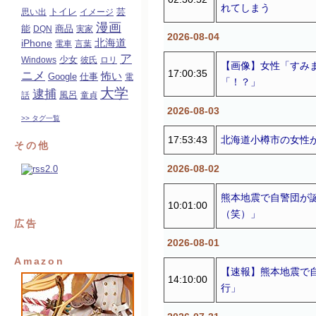
れてしまう
トイレ
芸
思い出
イメージ
漫画
能
商品
DQN
実家
2026-08-04
北海道
iPhone
電車
言葉
ア
少女
Windows
彼氏
ロリ
【画像】女性「すみ
17:00:35
ニメ
怖い
Google
仕事
電
「！？」
大学
逮捕
風呂
話
童貞
2026-08-03
>> タグ一覧
17:53:43
北海道小樽市の女性
その他
2026-08-02
熊本地震で自警団が誕
10:01:00
（笑）」
広告
2026-08-01
Amazon
【速報】熊本地震で自
14:10:00
行」