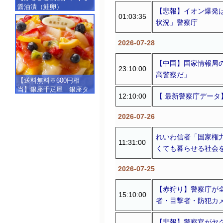
醤油漬（鮭卵）
【悲報】イオン爆発
【500g（250g×2）】
01:03:35
状況」警察庁
2026-07-28
【中国】国家情報局
23:10:00
高警察だ」
【送料無料※600円相
当】銀座千疋屋 銀座タ
12:10:00
【 最新警察庁デー
ルト（フルーツ）
【SALE】【楽ギフ_包
2026-07-26
装】【楽ギフ_のし】【楽
ギフ_のし宛書】,冷凍
れいわ信者「国家権
11:31:00
くても暮らせる社会
2026-07-25
【赤狩り】警察庁が
15:10:00
者・目撃者・防犯カ
【悲報】警察官がヤ