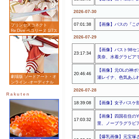
2026-07-30
07:01:38
【画像】バスの『この
プリンセスコネクト
Re:Dive ペコリーヌ 1/7ス
ケール 塗装済み完成品フ
2026-07-29
ィギュア
【画像】バスト98セ
23:17:34
美奈、水着グラビア
【画像】元OLの神ボ
20:46:46
劇場版 ソードアート・オ
瀬レイナ、色気あふ
ンライン -オーディナル
スケール- アスナ 1/7 完
2026-07-28
成品フィギュア
Rakuten
18:39:08
【画像】女子バスケ部
【画像】四国在住のYo
17:03:32
里、ノーブラグラビ
【爆乳画像】元宝塚さ