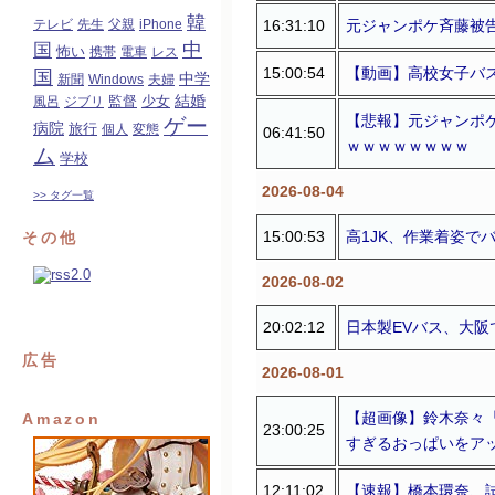
韓
16:31:10
元ジャンポケ斉藤被
テレビ
先生
父親
iPhone
中
国
怖い
携帯
電車
レス
15:00:54
【動画】高校女子バ
国
中学
新聞
Windows
夫婦
結婚
監督
風呂
ジブリ
少女
【悲報】元ジャンポ
ゲー
病院
旅行
個人
変態
06:41:50
ｗｗｗｗｗｗｗｗ
ム
学校
2026-08-04
>> タグ一覧
15:00:53
高1JK、作業着姿で
その他
2026-08-02
20:02:12
日本製EVバス、大阪
広告
2026-08-01
【超画像】鈴木奈々
Amazon
23:00:25
すぎるおっぱいをア
12:11:02
【速報】橋本環奈、