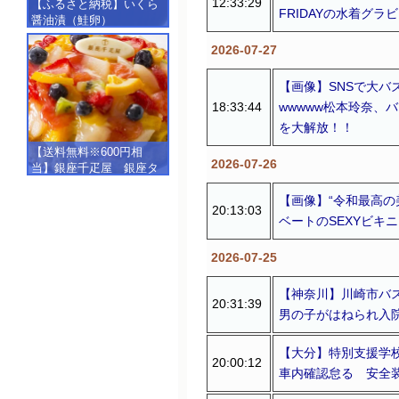
12:33:29
【ふるさと納税】いくら
FRIDAYの水着グ
醤油漬（鮭卵）
【500g（250g×2）】
2026-07-27
【画像】SNSで大バ
18:33:44
wwwww松本玲奈、
を大解放！！
【送料無料※600円相
2026-07-26
当】銀座千疋屋 銀座タ
ルト（フルーツ）
【画像】“令和最高の
【SALE】【楽ギフ_包
20:13:03
装】【楽ギフ_のし】【楽
ベートのSEXYビキ
ギフ_のし宛書】,冷凍
2026-07-25
【神奈川】川崎市バ
20:31:39
男の子がはねられ入
【大分】特別支援学
20:00:12
車内確認怠る 安全