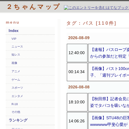
２ちゃんマップ
menu
タグ：バス [110件]
Index
2026-08-09
VIP
ニュース
【速報】バスローブ
12:40:00
短レス
からの参加だと特定「
画像
【画像】バスト100
00:14:34
アニメ
子、「週刊プレイボ
ゲーム
2026-08-08
スポーツ
エンタメ
【秋田県】記者会見
18:10:00
R-18
姿でタバコを吸いな
その他
【画像】STU48の
ランキング
14:06:26
wwwwww甲斐心愛