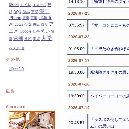
14:18:10
【衝撃】洋画のタイ
トイレ
芸
思い出
イメージ
漫画
能
商品
DQN
実家
2026-07-25
北海道
iPhone
電車
言葉
ア
少女
Windows
彼氏
ロリ
07:35:57
『ザ・コンビニ～あ
ニメ
怖い
Google
仕事
電
2026-07-23
大学
逮捕
風呂
話
童貞
01:05:00
「平成たぬき合戦ぽ
>> タグ一覧
その他
2026-07-17
19:30:00
魔法陣グルグルの思
2026-07-16
広告
19:30:00
ハイパーヨーヨーの
Amazon
2026-07-14
『ラスボス倒してエ
20:43:57
ム』の思い出