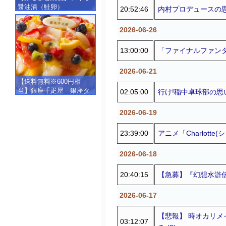
醤油漬（鮭卵）
20:52:46
内村プロデュースの思い
【500g（250g×2）】
2026-06-26
13:00:00
「ファイナルファンタジ
2026-06-21
【送料無料※600円相
当】銀座千疋屋 銀座タ
02:05:00
行け!稲中卓球部の思い
ルト（フルーツ）
【SALE】【楽ギフ_包
2026-06-19
装】【楽ギフ_のし】【楽
ギフ_のし宛書】,冷凍
23:39:00
アニメ「Charlotte
2026-06-18
20:40:15
【急募】『幻想水滸伝
2026-06-17
【悲報】 時オカリ
03:12:07