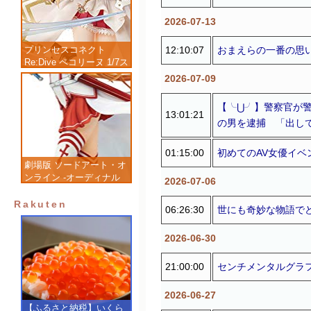
2026-07-13
12:10:07
おまえらの一番の思
プリンセスコネクト
Re:Dive ペコリーヌ 1/7ス
ケール 塗装済み完成品フ
2026-07-09
ィギュア
【╰⋃╯】警察官が
13:01:21
の男を逮捕 「出し
01:15:00
初めてのAV女優イベン
劇場版 ソードアート・オ
ンライン -オーディナル
2026-07-06
スケール- アスナ 1/7 完
成品フィギュア
Rakuten
06:26:30
世にも奇妙な物語で
2026-06-30
21:00:00
センチメンタルグラ
2026-06-27
【ふるさと納税】いくら