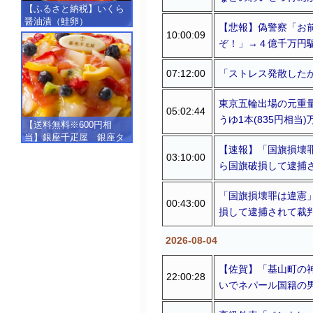
【ふるさと納税】いくら
醤油漬（鮭卵）
【悲報】偽警察「お
【500g（250g×2）】
10:00:09
ぞ！」→４億千万円
07:12:00
「ストレス発散した
東京五輪出場の元重
05:02:44
うゆ1本(835円相
【送料無料※600円相
当】銀座千疋屋 銀座タ
【速報】「国旗損壊罪
ルト（フルーツ）
03:10:00
【SALE】【楽ギフ_包
ら国旗破損して逮捕
装】【楽ギフ_のし】【楽
ギフ_のし宛書】,冷凍
「国旗損壊罪は違憲」
00:43:00
損して逮捕されて裁
2026-08-04
【佐賀】「基山町の
22:00:28
いでネパール国籍の