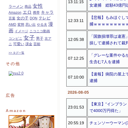
13:11:15
女逮捕 総額43億円
女性
ラーメン
商品
エロ
キャラ
Amazon
携帯
【悲報】もみほぐし
女の子
テレビ
言葉
DQN
12:33:11
漫
捕ｗｗｗｗｗｗｗｗ
AMD
変態
思い出
やる夫
画
イメージ
ニコニコ動画
「国旗損壊罪は違憲」
女子
コンビニ
男子
京ア
12:05:38
損して逮捕されて裁
可愛い
ニ
課金
芸能
>> タグ一覧
「グレーな案件やる
07:12:25
生含む7人を逮捕
その他
【速報】病院の屋上
07:10:00
逮捕
2026-08-05
広告
【東京】“インプラント
23:01:53
で4000万円得た」
Amazon
20:55:19
チェンソーウーマン(