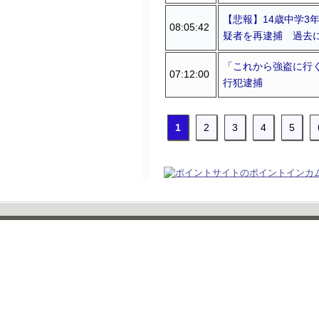
【悲報】14歳中学3
08:05:42
疑者を再逮捕 過去に
「これから強盗に行く
07:12:00
行犯逮捕
1
2
3
4
5