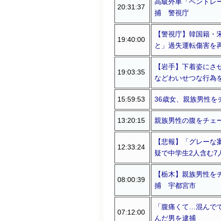
高級外車「ベントレ
20:31:37
捕 警視庁
【警視庁】韓国籍・
19:40:00
と」過失運転傷害を再
【岩手】下着姿にさ
19:03:35
などわいせつな行為
15:59:53
36歳女、親族男性を
13:20:15
親族男性の腹をチェ
【悲報】「グレーな
12:33:24
疑で中学生2人含む7
【栃木】親族男性を
08:00:39
捕 宇都宮市
「腹痛くて…混んで
07:12:00
んだ男を逮捕