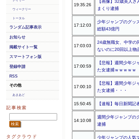
デイリー
【画像】32歳美人さ
19:35:26
まくり逮捕
ウィークリー
トータル
少年ジャンプのグッ
17:12:03
ランダム記事表示
総額43億円
お知らせ
24歳無職女、中学
17:03:03
掲載サイト一覧
ないのに20回以上物
スマートフォン版
【悲報】週間少年ジャ
17:00:59
登録申請
た女逮捕ｗｗｗｗｗ
RSS
【悲報】週間少年ジャ
その他
17:00:10
た女逮捕・・・
あまあど
15:50:45
【速報】毎日新聞記
記事検索
週間少年ジャンプのグ
14:10:08
逮捕
タグクラウド
少年ジャンプの人気