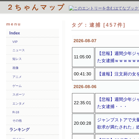
２ちゃんマップ
menu
タグ：逮捕 [457件]
Index
2026-08-07
VIP
ニュース
【悲報】週間少年ジャ
11:05:00
短レス
た女逮捕ｗｗｗｗｗｗｗ
画像
00:41:30
【速報】注文厨の女
アニメ
ゲーム
2026-08-06
スポーツ
【悲報】週間少年ジャ
22:35:01
エンタメ
た女逮捕・・・
R-18
ジャンプストアで大
その他
20:00:28
欲求が満たされた」総
ランキング