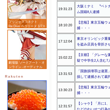
大阪ミナミ 〝ベトナ
19:31:23
ム国籍8人逮捕
プリンセスコネクト
【悲報】東京五輪ウ
18:10:20
Re:Dive ペコリーヌ 1/7ス
捕・・・
ケール 塗装済み完成品フ
ィギュア
東京オリンピック重
17:12:04
を盗み店員を骨折さ
【京都】「グレーな
15:02:22
疑で中学生2人含む7
劇場版 ソードアート・オ
ンライン -オーディナル
「国旗損壊罪は違憲」
スケール- アスナ 1/7 完
13:31:53
成品フィギュア
Rakuten
損して逮捕されて裁
【悲報】東京五輪ウ
13:30:23
捕・・・
【シャケ】「月に1
12:31:57
などのわいせつ行為