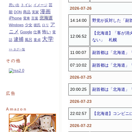
トイレ
芸
思い出
イメージ
2026-07-26
漫画
能
商品
DQN
実家
北海道
iPhone
電車
言葉
14:14:00
野党が反対した「副
ア
少女
Windows
彼氏
ロリ
ニメ
怖い
Google
仕事
電
【北海道】「客が消
12:06:52
大学
逮捕
ない」 札幌
風呂
話
童貞
>> タグ一覧
11:00:07
副首都は「北海道」
その他
07:10:02
副首都は「北海道」
2026-07-25
20:00:25
副首都は「北海道」
広告
2026-07-23
Amazon
22:02:57
【北海道】コンビニ
2026-07-22