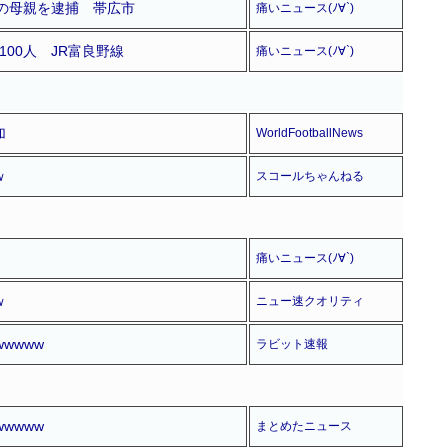
の母親を逮捕 帯広市
痛いニュース(ﾉ∀`)
00人 JR富良野線
痛いニュース(ﾉ∀`)
加
WorldFootballNews
ｗ
スコールちゃんねる
痛いニュース(ﾉ∀`)
ｗ
ニュー速クオリティ
wwww
ラビット速報
wwww
まとめたニュース