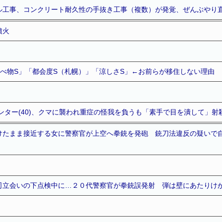
ル工事、コンクリート耐久性の手抜き工事（複数）が発覚、ぜんぶやり
噴火
食べ物S」「都会度S（札幌）」「涼しさS」←お前らが移住しない理由
ンター(40)、クマに襲われ重症の怪我を負うも「素手で目を潰して」
けたまま接近する女に警察官が上空へ拳銃を発砲 銃刀法違反の疑いで自
司立会いの下点検中に…２０代警察官が拳銃誤発射 弾は壁にあたりけ