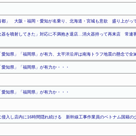
首都」 大阪・福岡・愛知が名乗り、北海道・宮城も意欲 盛り上がっ
火器を噴射してきた」対応に不満抱き退店…消火器持って再来店 常連客
「愛知県」「福岡県」が有力、太平洋沿岸は南海トラフ地震の懸念で全
「愛知県」「福岡県」が有力か・・・
「愛知県」「福岡県」が有力か・・・
に侵入し店内に16時間隠れ続ける 新幹線工事作業員のベトナム国籍の