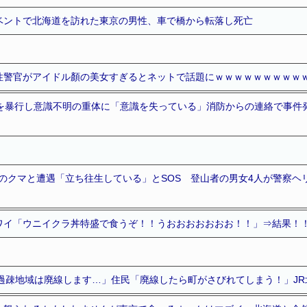
ベントで北海道を訪れた東京の男性、車で橋から転落し死亡
性警官がアイドル顏の美女すぎるとネットで話題にｗｗｗｗｗｗｗｗｗ
性を暴行し意識不明の重体に「意識を失っている」消防からの連絡で事件
ｍのクマと遭遇「立ち往生している」とSOS 登山者の男女4人が警察
ワイ「ウニイクラ丼特盛で食うぞ！！うおおおおおおお！！」⇒結果！
「過疎地域は廃線します…」住民「廃線したら町がさびれてしまう！」JR