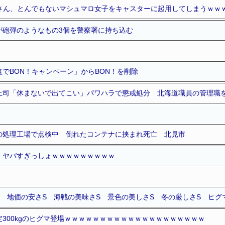
道さん、とんでもないマシュマロ女子をキャスターに起用してしまうｗｗ
が砲弾のようなもの3個を警察署に持ち込む
でBON！キャンペーン」からBON！を削除
上司「休まないで出てこい」パワハラで懲戒処分 北海道職員の管理職を
の処理工場で点検中 倒れたコンテナに挟まれ死亡 北見市
、ヤバすぎっしょｗｗｗｗｗｗｗｗｗ
 地価の安さS 海戦の美味さS 景色の美しさS 冬の厳しさS ヒグ
300kgのヒグマ登場ｗｗｗｗｗｗｗｗｗｗｗｗｗｗｗｗｗｗｗｗ