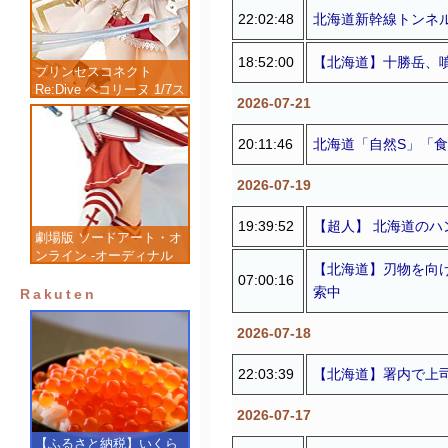
22:02:48
北海道新幹線トンネ
18:52:00
【北海道】十勝岳、
プリンセスコネクト
Re:Dive ペコリーヌ 1/7ス
2026-07-21
ケール 塗装済み完成品フ
ィギュア
20:11:46
北海道「自然S」「
2026-07-19
19:39:52
【超人】 北海道のハ
劇場版 ソードアート・オ
ンライン -オーディナル
【北海道】刃物を向
スケール- アスナ 1/7 完
07:00:16
索中
成品フィギュア
Rakuten
2026-07-18
22:03:39
【北海道】署内で上
2026-07-17
【ふるさと納税】いくら