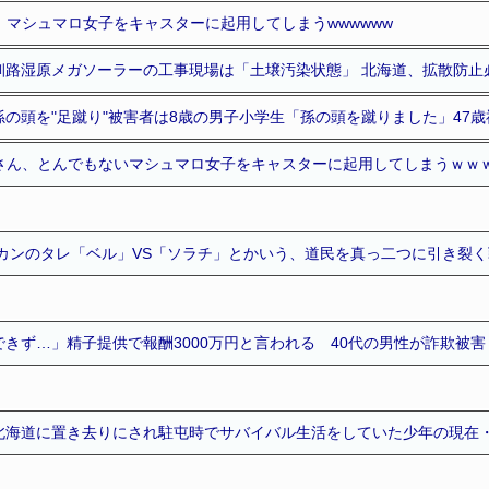
、マシュマロ女子をキャスターに起用してしまうwwwwww
釧路湿原メガソーラーの工事現場は「土壌汚染状態」 北海道、拡散防止
の頭を"足蹴り"被害者は8歳の男子小学生「孫の頭を蹴りました」47
道さん、とんでもないマシュマロ女子をキャスターに起用してしまうｗｗ
スカンのタレ「ベル」VS「ソラチ」とかいう、道民を真っ二つに引き裂く
きず…」精子提供で報酬3000万円と言われる 40代の男性が詐欺被害
北海道に置き去りにされ駐屯時でサバイバル生活をしていた少年の現在