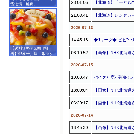
23:01:06
【北海道】「子ども
醤油漬（鮭卵）
【500g（250g×2）】
21:03:41
【北海道】レンタカー
2026-07-16
14:45:13
◆Jリーグ◆“ピピ”
【送料無料※600円相
06:10:52
【画像】NHK北海
当】銀座千疋屋 銀座タ
ルト（フルーツ）
【SALE】【楽ギフ_包
2026-07-15
装】【楽ギフ_のし】【楽
ギフ_のし宛書】,冷凍
19:03:47
バイクと鹿が衝突し
18:00:04
【画像】NHK北海
06:20:17
【画像】NHK北海道
2026-07-14
13:45:30
【画像】NHK北海道