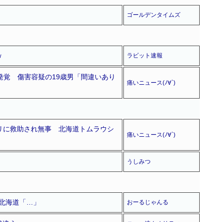
ゴールデンタイムズ
ｗ
ラビット速報
発覚 傷害容疑の19歳男「間違いあり
痛いニュース(ﾉ∀`)
ヘリに救助され無事 北海道トムラウシ
痛いニュース(ﾉ∀`)
！
うしみつ
北海道「…」
おーるじゃんる