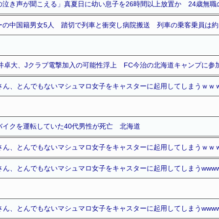
の泣き声が聞こえる」真夏日に幼い息子を26時間以上放置か 24歳無職
の中国籍男女5人 踏切で列車と衝突し病院搬送 列車の乗客乗員は約1
中井卓大、Jクラブ電撃加入の可能性浮上 FC今治の北海道キャンプに参
道さん、とんでもないマシュマロ女子をキャスターに起用してしまうｗｗ
バイクを運転していた40代男性が死亡 北海道
道さん、とんでもないマシュマロ女子をキャスターに起用してしまうｗｗ
さん、とんでもないマシュマロ女子をキャスターに起用してしまうwwww
さん、とんでもないマシュマロ女子をキャスターに起用してしまうwwww