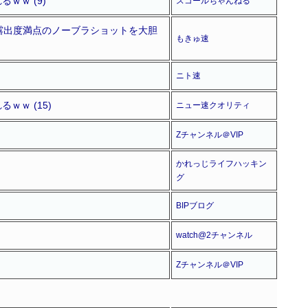
ｗｗ (9)
スコールちゃんねる
で露出度満点のノーブラショットを大胆
もきゅ速
ニト速
ｗｗ (15)
ニュー速クオリティ
Zチャンネル＠VIP
かれっじライフハッキン
グ
BIPブログ
watch@2チャンネル
Zチャンネル＠VIP