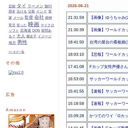
タイ
2026-06-21
ラーメン
旅行
芸能
インド
歴史
泣ける
父親
実
会社
監督
21:31:59
【画像】ゆうちゃみ(2
家
メール
精神
映画
育児
笑った
マイクロ
21:30:39
【画像】ワールドカッ
北海道
ソフト
DQN
質問あ
大人
る？
腐女子
イメージ
男性
18:41:50
台湾の屋台の看板娘(1
地方
>> タグ一覧
18:03:10
【悲報】ワールドカッ
その他
17:41:08
Fカップ女性声優さん、
16:53:00
サッカーワールドカッ
15:41:55
【速報】サッカーワール
広告
15:18:58
【速報】サッカーワー
Amazon
15:09:28
かつてのワイ「Gカッ
14:41:45
【画像】Gカップ声優