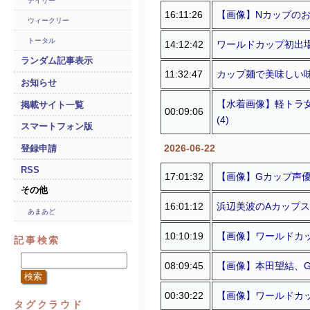
デイリー
16:11:26
【画像】Nカップのお乳
ウィークリー
トータル
14:12:42
ワールドカップ初出場
ランダム記事表示
11:32:47
カップ麺で美味しい味
お知らせ
【水着画像】軽トラ
掲載サイト一覧
00:09:06
(4)
スマートフォン版
2026-06-22
登録申請
RSS
17:01:32
【画像】Gカップ声優
その他
16:01:12
浜辺美波のAカップス
あまあど
10:10:19
【画像】ワールドカッ
記事検索
08:09:45
【画像】本田望結、G
00:30:22
【画像】ワールドカッ
タグクラウド