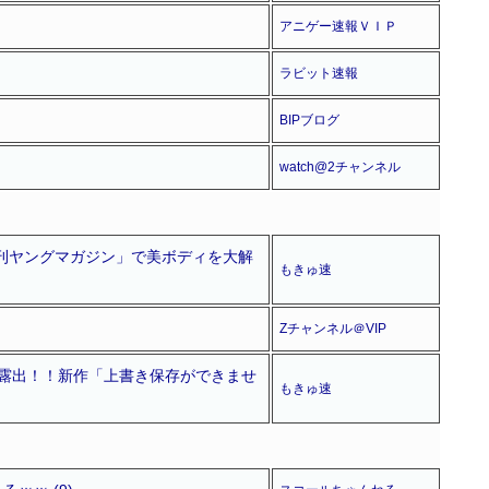
アニゲー速報ＶＩＰ
ラビット速報
BIPブログ
watch@2チャンネル
月刊ヤングマガジン」で美ボディを大解
もきゅ速
Zチャンネル＠VIP
界露出！！新作「上書き保存ができませ
もきゅ速