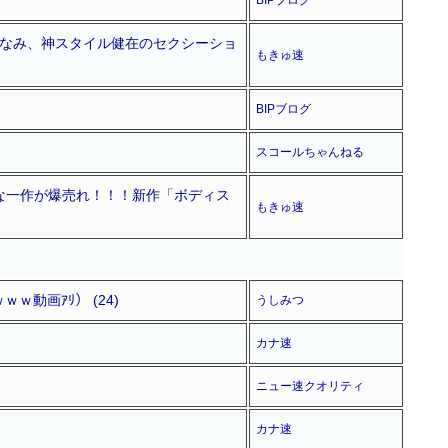
ちみなみ、神スタイル健在のセクシーショ
もきゅ速
BIPブログ
スコールちゃんねる
的な一作が爆売れ！！！新作「ボディス
もきゅ速
動画ｱﾘ） (24)
うしみつ
カナ速
ニュー速クオリティ
カナ速