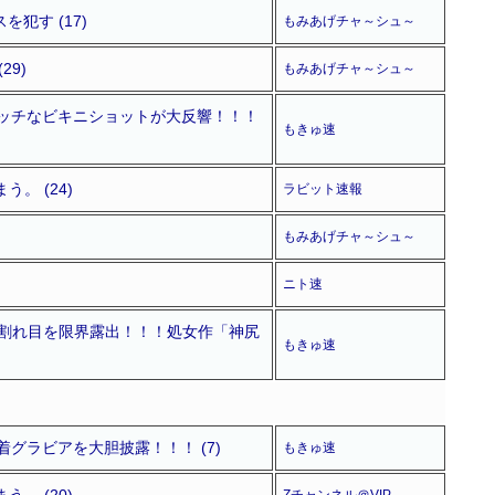
犯す (17)
もみあげチャ～シュ～
9)
もみあげチャ～シュ～
エッチなビキニショットが大反響！！！
もきゅ速
。 (24)
ラビット速報
もみあげチャ～シュ～
ニト速
の割れ目を限界露出！！！処女作「神尻
もきゅ速
グラビアを大胆披露！！！ (7)
もきゅ速
。 (20)
Zチャンネル＠VIP