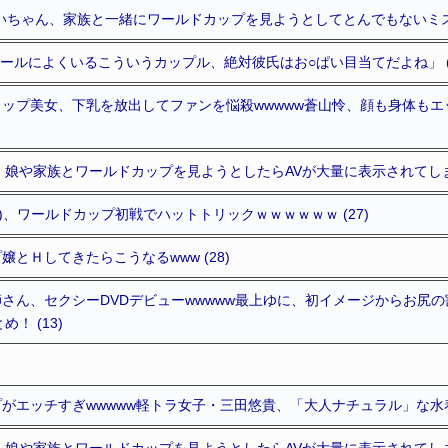
いちゃん、家族と一緒にワールドカップを見ようとしてとんでもないミスを
ールによくいるこういうカップル、絶対彼氏はお○ぱい目当てだよね」 (2
Hカップ美女、下乳を放出してファンを悩殺wwwww蒼山怜、顔も身体も
娘や家族とワールドカップを見ようとしたらAVが大量に表示されてしまう
8)、ワールドカップ初戦でハットトリックｗｗｗｗｗｗ (27)
とＨしてきたらこうなるwww (28)
さん、セクシーDVDデビューwwwww最上ゆに、初イメージからお尻
！ (13)
がエッチすぎwwwww軽トラ女子・三田悠貴、「大人ナチュラル」な水着
娘や家族とワールドカップを見ようとしたらAVが大量に表示されてしまう