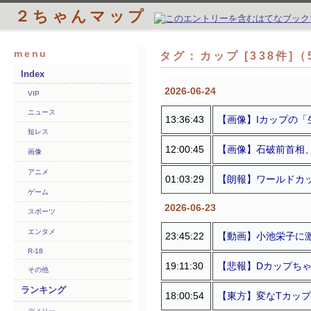
２ちゃんマップ
menu
タグ：カップ [338件]
Index
2026-06-24
VIP
ニュース
13:36:43
【画像】Iカップの「
短レス
12:00:45
【画像】石破前首相、
画像
アニメ
01:03:29
【朗報】ワールドカ
ゲーム
2026-06-23
スポーツ
エンタメ
23:45:22
【動画】小池栄子に激
R-18
19:11:30
【悲報】Dカップちゃん
その他
ランキング
18:00:54
【東方】変なTカップヤ