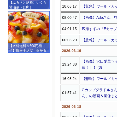
【ふるさと納税】いくら
18:05:17
【緊急】ワールドカップ
醤油漬（鮭卵）
【500g（250g×2）】
08:00:47
【画像】Adoさん、
04:01:15
広瀬すずの『Eカップの
00:03:20
【悲報】ワールドカ
【送料無料※600円相
2026-06-19
当】銀座千疋屋 銀座タ
ルト（フルーツ）
【SALE】【楽ギフ_包
【画像】沢口愛華ち
19:24:38
装】【楽ギフ_のし】【楽
放！！！ (3)
ギフ_のし宛書】,冷凍
16:03:24
【悲報】ワールドカップ
Gカップグラドルさん
01:57:41
ん」の動画＆画像まとめ
2026-06-18