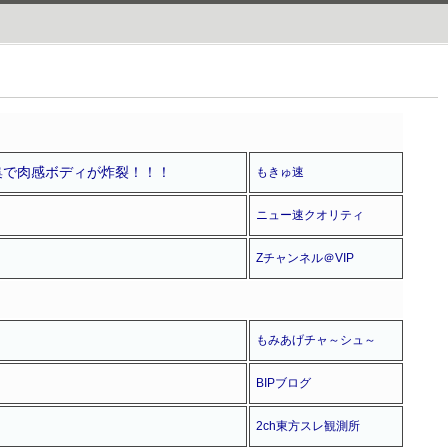
集で肉感ボディが炸裂！！！
もきゅ速
ニュー速クオリティ
Zチャンネル＠VIP
もみあげチャ～シュ～
BIPブログ
2ch東方スレ観測所