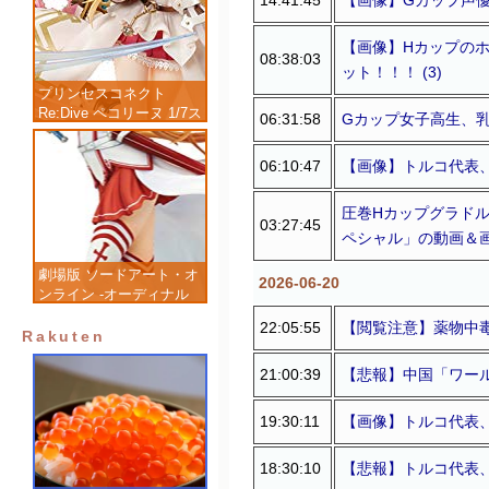
【画像】Hカップのホ
08:38:03
ット！！！ (3)
プリンセスコネクト
Re:Dive ペコリーヌ 1/7ス
06:31:58
Gカップ女子高生、乳
ケール 塗装済み完成品フ
ィギュア
06:10:47
【画像】トルコ代表、
圧巻Hカップグラドル
03:27:45
ペシャル」の動画＆画像
劇場版 ソードアート・オ
2026-06-20
ンライン -オーディナル
スケール- アスナ 1/7 完
22:05:55
【閲覧注意】薬物中毒
成品フィギュア
Rakuten
21:00:39
【悲報】中国「ワール
19:30:11
【画像】トルコ代表、
18:30:10
【悲報】トルコ代表、