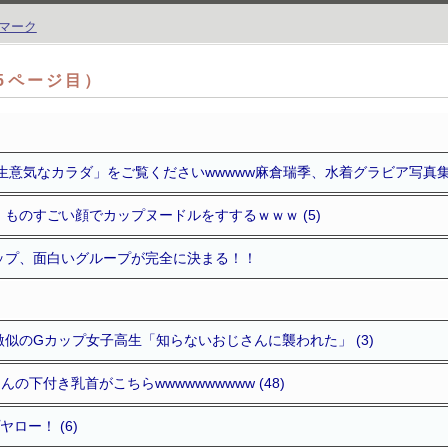
（5ページ目）
生意気なカラダ」をご覧くださいwwwww麻倉瑞季、水着グラビア写真
ものすごい顔でカップヌードルをすするｗｗｗ (5)
ップ、面白いグループが完全に決まる！！
似のGカップ女子高生「知らないおじさんに襲われた」 (3)
の下付き乳首がこちらwwwwwwwwww (48)
ロー！ (6)