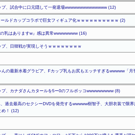
、試合中に口元隠して一発退場wwwwwwwwwwwwww (12)
ワールドカップコラボで巨女フィギュア化ｗｗｗｗｗｗｗｗｗｗ (2)
乳はありますw』感は異常wwwwwwww (16)
ップ、日韓戦が実現しそうｗｗｗｗｗｗｗｗ
ゃんの最新水着グラビア、Fカップ乳もお尻もエッチすぎるwwwww「
、カナダさんカタールを5ー0のフルボッコwwwwwwwww (8)
、過去最高のセクシーDVDを発売するwwwww樹智子、大胆衣装で限
！ (12)