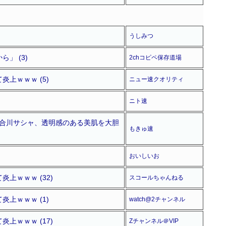
うしみつ
」 (3)
2chコピペ保存道場
上ｗｗｗ (5)
ニュー速クオリティ
ニト速
百合川サシャ、透明感のある美肌を大胆
もきゅ速
おいしいお
ｗｗｗ (32)
スコールちゃんねる
上ｗｗｗ (1)
watch@2チャンネル
ｗｗｗ (17)
Zチャンネル＠VIP