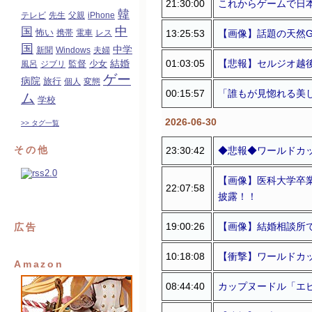
21:30:00
これからゲームで日
韓
テレビ
先生
父親
iPhone
中
国
怖い
13:25:53
【画像】話題の天然G
携帯
電車
レス
国
中学
新聞
Windows
夫婦
01:03:05
【悲報】セルジオ越後
結婚
監督
風呂
ジブリ
少女
ゲー
病院
旅行
個人
変態
00:15:57
「誰もが見惚れる美
ム
学校
2026-06-30
>> タグ一覧
その他
23:30:42
◆悲報◆ワールドカ
【画像】医科大学卒
22:07:58
披露！！
19:00:26
【画像】結婚相談所
広告
10:18:08
【衝撃】ワールドカ
Amazon
08:44:40
カップヌードル「エ