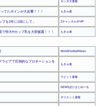
カンダタ速報
持ってたボインが大反響！！！
もきゅ速
ップを2年に1回にして」
Zチャンネル＠VIP
姿で特大Hカップ乳を大胆披露！！！
もきゅ速
度
WorldFootballNews
ーグラビアで圧倒的なプロポーションを
もきゅ速
ラビット速報
NEWSぽけまとめーる
ダイエット速報