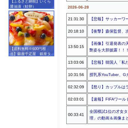
【ふるさと納税】いくら
醤油漬（鮭卵）
2026-06-28
【500g（250g×2）】
21:31:30
【悲報】サッカーワー
20:18:10
【衝撃】森保監督、次
【画像】引退発表の天
13:50:15
【送料無料※600円相
艶姿を大胆披露！！！ 
当】銀座千疋屋 銀座タ
ルト（フルーツ）
13:03:06
【悲報】韓国人「私た
【SALE】【楽ギフ_包
装】【楽ギフ_のし】【楽
10:31:56
授乳系YouTuber、
ギフ_のし宛書】,冷凍
02:32:09
【怒り】カップルはラ
02:03:01
【速報】FIFAワール
全国模試1位の才女タ
00:33:41
理」の動画＆画像まとめ