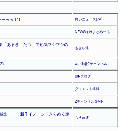
ｗｗ (4)
痛いニュース(ﾉ∀`)
NEWSぽけまとめーる
真集「あまき、たつ」で色気マシマシの
もきゅ速
)
watch@2チャンネル
BIPブログ
ダイエット速報
Zチャンネル＠VIP
大放出！！！新作イメージ「きらめく定
もきゅ速