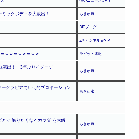
ーズ
痛いニュース(ﾉ∀`)
イナミックボディを大放出！！！
もきゅ速
BIPブログ
Zチャンネル＠VIP
ｗｗｗｗｗｗｗｗｗｗ
ラビット速報
胆露出！！3年ぶりイメージ
もきゅ速
リーグラビアで圧倒的プロポーション
もきゅ速
アで“触りたくなるカラダ”を大解
もきゅ速