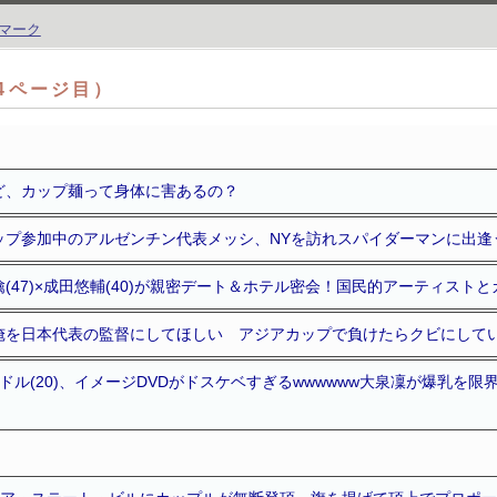
（4ページ目）
ど、カップ麺って身体に害あるの？
ップ参加中のアルゼンチン代表メッシ、NYを訪れスパイダーマンに出逢
(47)×成田悠輔(40)が親密デート＆ホテル密会！国民的アーティストと
俺を日本代表の監督にしてほしい アジアカップで負けたらクビにして
グラドル(20)、イメージDVDがドスケベすぎるwwwwww大泉凜が爆乳
！