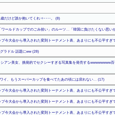
歳だけど誰か抱いてくれ⇒････。 (8)
ワールドカップでのごみ拾い」のルーツ…「韓国に負けたくない思いから
プ今大会から導入された変則トーナメント表、あまりにも不公平すぎて炎
ラドル 話題にww (28)
シアン美女、挑発的でセクシーすぎる写真集を発売するwwwwwwww
ワイ、もうスーパーカップを食べてたあの頃には戻れない… (17)
プ今大会から導入された変則トーナメント表、あまりにも不公平すぎて炎上
プ今大会から導入された変則トーナメント表、あまりにも不公平すぎて炎
プ今大会から導入された変則トーナメント表、あまりにも不公平すぎて炎上