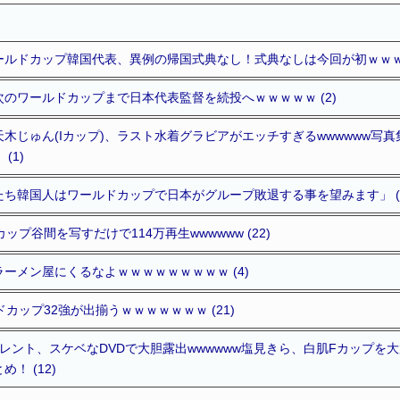
ルドカップ韓国代表、異例の帰国式典なし！式典なしは今回が初ｗｗｗｗ
のワールドカップまで日本代表監督を続投へｗｗｗｗｗ (2)
木じゅん(Iカップ)、ラスト水着グラビアがエッチすぎるwwwwww写
(1)
ち韓国人はワールドカップで日本がグループ敗退する事を望みます」 (2
Gカップ谷間を写すだけで114万再生wwwwww (22)
ーメン屋にくるなよｗｗｗｗｗｗｗｗｗ (4)
ドカップ32強が出揃うｗｗｗｗｗｗｗ (21)
レント、スケベなDVDで大胆露出wwwwww塩見きら、白肌Fカップを
！ (12)