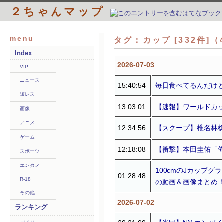
２ちゃんマップ
menu
タグ：カップ [332件]
Index
2026-07-03
VIP
ニュース
15:40:54
毎日食べてるんだけ
短レス
13:03:01
【速報】ワールドカ
画像
アニメ
12:34:56
【スクープ】椎名林檎
ゲーム
12:18:08
【衝撃】本田圭佑「
スポーツ
エンタメ
100cmのJカップ
01:28:48
R-18
の動画＆画像まとめ
その他
2026-07-02
ランキング