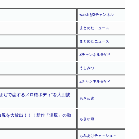
watch@2チャンネル
まとめたニュース
まとめたニュース
Zチャンネル＠VIP
うしみつ
Zチャンネル＠VIP
“まぢで恋するメロ確ボディ”を大胆披
もきゅ速
＆白尻を大放出！！！新作「濡尻」の動
もきゅ速
もみあげチャ～シュ～