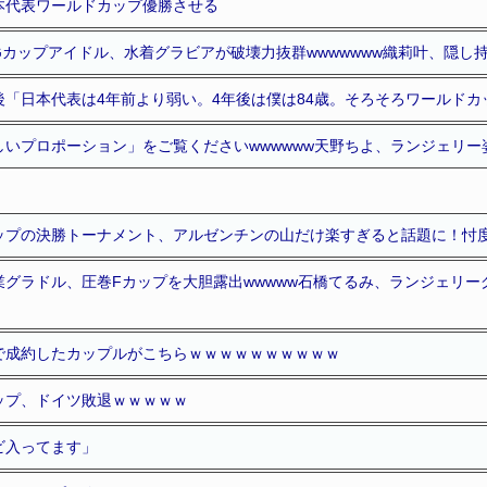
本代表ワールドカップ優勝させる
カップアイドル、水着グラビアが破壊力抜群wwwwwww織莉叶、隠し
「日本代表は4年前より弱い。4年後は僕は84歳。そろそろワールドカ
しいプロポーション」をご覧くださいwwwwww天野ちよ、ランジェリー
ップの決勝トーナメント、アルゼンチンの山だけ楽すぎると話題に！忖
業グラドル、圧巻Fカップを大胆露出wwwww石橋てるみ、ランジェリ
で成約したカップルがこちらｗｗｗｗｗｗｗｗｗｗ
ップ、ドイツ敗退ｗｗｗｗｗ
ビ入ってます」