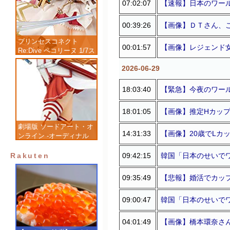
07:02:07
【速報】日本のワー
00:39:26
【画像】ＤＴさん、
プリンセスコネクト
00:01:57
【画像】レジェンド
Re:Dive ペコリーヌ 1/7ス
ケール 塗装済み完成品フ
2026-06-29
ィギュア
18:03:40
【緊急】今夜のワー
18:01:05
【画像】推定Hカップ
劇場版 ソードアート・オ
14:31:33
【画像】20歳でLカ
ンライン -オーディナル
スケール- アスナ 1/7 完
成品フィギュア
09:42:15
韓国「日本のせいで
Rakuten
09:35:49
【悲報】婚活でカッ
09:00:47
韓国「日本のせいで
04:01:49
【画像】橋本環奈さ