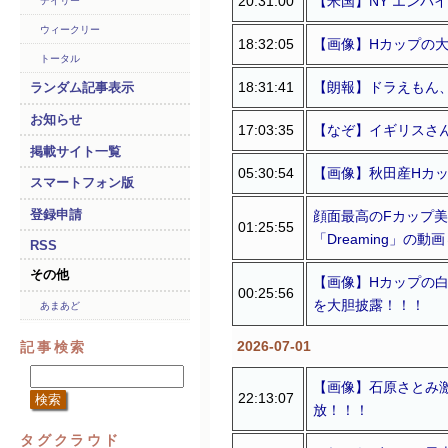
20:31:00
【米国】NY エン
デイリー
ウィークリー
18:32:05
【画像】Hカップの大
トータル
18:31:41
【朗報】ドラえもん
ランダム記事表示
お知らせ
17:03:35
【なぞ】イギリスさ
掲載サイト一覧
05:30:54
【画像】秋田産Hカ
スマートフォン版
登録申請
顔面最高のFカップ美
01:25:55
「Dreaming」の
RSS
その他
【画像】Hカップの
00:25:56
を大胆披露！！！
あまあど
2026-07-01
記事検索
【画像】石原さとみ激
22:13:07
放！！！
タグクラウド