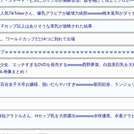
パイア・ステート・ビルにカップルが無断登頂。旗を掲げて頂上でプロポ
人気TikTokerさん、爆乳グラビアが破壊力抜群wwwww桃木兎羽がダ
、Fカップ以上はありそうな美乳が放映された結果
ん、ワールドカップだけ4つに別れて出場
ップｗｗｗｗｗｗｗｗｗｗｗｗｗｗｗｗｗｗｗｗｗｗｗｗｗｗｗｗｗｗ
少女、エッチすぎるDVDを発売するwwwww西野夢菜、白肌美巨乳を大
動画＆画像まとめ！
白百合女子大卒お嬢様、脱いだらヤバすぎwwwwww新田妃奈、ランジェ
似グラドルさん、Hカップ乳を大胆露出wwwwww水咲優美、水着グラビ