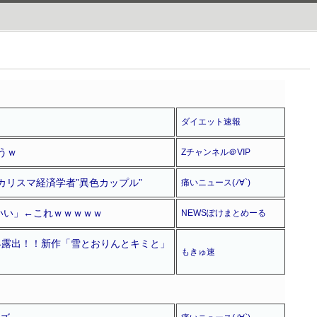
ダイエット速報
うｗ
Zチャンネル＠VIP
カリスマ経済学者”異色カップル”
痛いニュース(ﾉ∀`)
いい」←これｗｗｗｗｗ
NEWSぽけまとめーる
を限界露出！！新作「雪とおりんとキミと」
もきゅ速