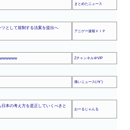
まとめたニュース
ンツとして規制する法案を提出へ
アニゲー速報ＶＩＰ
wwwww
Zチャンネル＠VIP
痛いニュース(ﾉ∀`)
も日本の考え方を是正していくべきと
おーるじゃんる