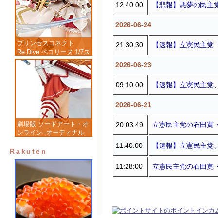
12:40:00
【悲報】悪夢の民主
2026-06-24
プリンセスコネクト
21:30:30
【速報】立憲民主党「
Re:Dive ペコリーヌ 1/7ス
ケール 塗装済み完成品フ
2026-06-23
ィギュア
09:10:00
【速報】立憲民主党、
2026-06-21
劇場版 ソードアート・オ
20:03:49
立憲民主党の石田寛・
ンライン -オーディナル
スケール- アスナ 1/7 完
11:40:00
【速報】立憲民主党、
成品フィギュア
Rakuten
11:28:00
立憲民主党の石田寛・