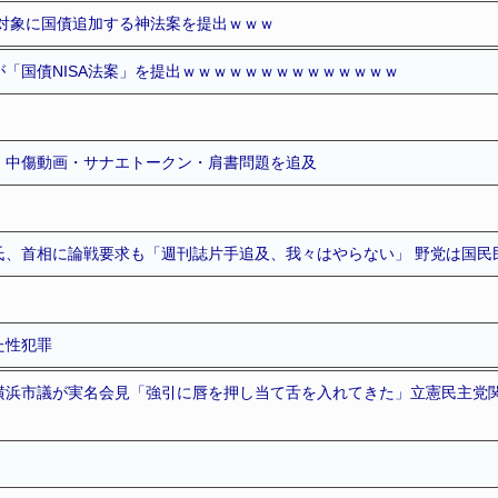
の対象に国債追加する神法案を提出ｗｗｗ
「国債NISA法案」を提出ｗｗｗｗｗｗｗｗｗｗｗｗｗｗ
、中傷動画・サナエトークン・肩書問題を追及
氏、首相に論戦要求も「週刊誌片手追及、我々はやらない」 野党は国民
た性犯罪
横浜市議が実名会見「強引に唇を押し当て舌を入れてきた」立憲民主党