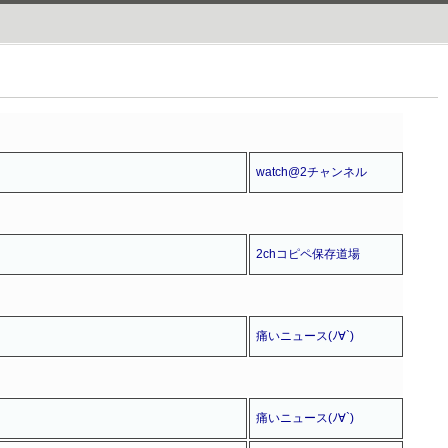
watch@2チャンネル
2chコピペ保存道場
痛いニュース(ﾉ∀`)
痛いニュース(ﾉ∀`)