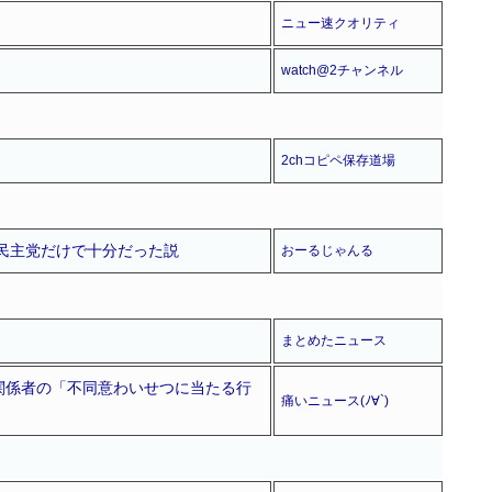
ニュー速クオリティ
watch@2チャンネル
2chコピペ保存道場
民主党だけで十分だった説
おーるじゃんる
まとめたニュース
関係者の「不同意わいせつに当たる行
痛いニュース(ﾉ∀`)