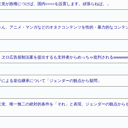
党が政権につけば、国内○○○○を設置します。頑張らねば。」
さん、アニメ・マンガなどのオタクコンテンツを性的・暴力的なコンテ
ヱロ広告規制法案を提出するも支持者からめっちゃ批判されるwwwwww
子による皇位継承について「ジェンダーの観点から疑問」
主党、唯一無二の絶対的条件を「それ」と表現、ジェンダーの観点から