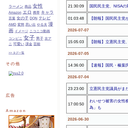
女性
21:30:09
国民民主党、NISA
ラーメン
商品
エロ
キャラ
Amazon
携帯
女の子
01:03:48
【朗報】国民民主党が
テレビ
言葉
DQN
漫
AMD
変態
思い出
やる夫
2026-07-07
画
イメージ
ニコニコ動画
女子
コンビニ
男子
京ア
15:05:03
【朗報】立憲民主党
可愛い
ニ
課金
芸能
2026-07-05
>> タグ一覧
その他
14:36:00
【速報】国民・榛葉
2026-07-04
23:23:00
立憲民主党議員がま
広告
わいせつ被害の女性
17:00:50
為」も
Amazon
2026-06-30