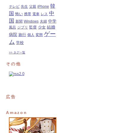
韓
テレビ
先生
父親
iPhone
中
国
怖い
携帯
電車
レス
国
中学
新聞
Windows
夫婦
結婚
監督
風呂
ジブリ
少女
ゲー
病院
旅行
個人
変態
ム
学校
>> タグ一覧
その他
広告
Amazon