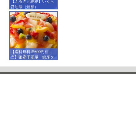
【ふるさと納税】いくら
醤油漬（鮭卵）
【500g（250g×2）】
【送料無料※600円相
当】銀座千疋屋 銀座タ
ルト（フルーツ）
【SALE】【楽ギフ_包
装】【楽ギフ_のし】【楽
ギフ_のし宛書】,冷凍