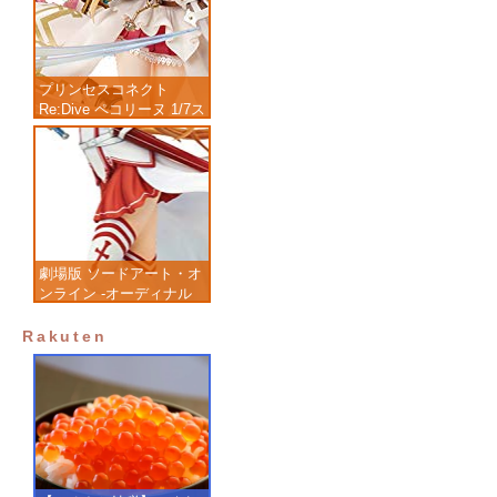
プリンセスコネクト
Re:Dive ペコリーヌ 1/7ス
ケール 塗装済み完成品フ
ィギュア
劇場版 ソードアート・オ
ンライン -オーディナル
スケール- アスナ 1/7 完
成品フィギュア
Rakuten