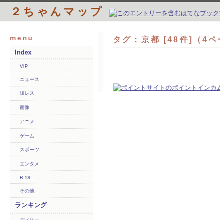
２ちゃんマップ
menu
タグ：京都 [48件]（4
Index
VIP
ニュース
短レス
画像
アニメ
ゲーム
スポーツ
エンタメ
R-18
その他
ランキング