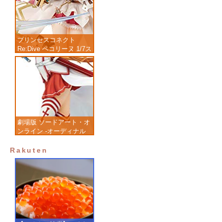
プリンセスコネクト
Re:Dive ペコリーヌ 1/7ス
ケール 塗装済み完成品フ
ィギュア
劇場版 ソードアート・オ
ンライン -オーディナル
スケール- アスナ 1/7 完
成品フィギュア
Rakuten