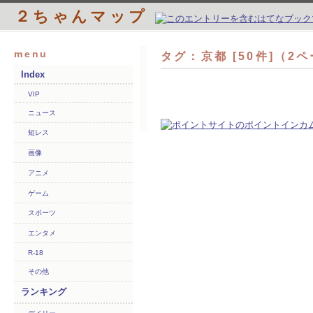
２ちゃんマップ
menu
タグ：京都 [50件]（2
Index
VIP
ニュース
短レス
画像
アニメ
ゲーム
スポーツ
エンタメ
R-18
その他
ランキング