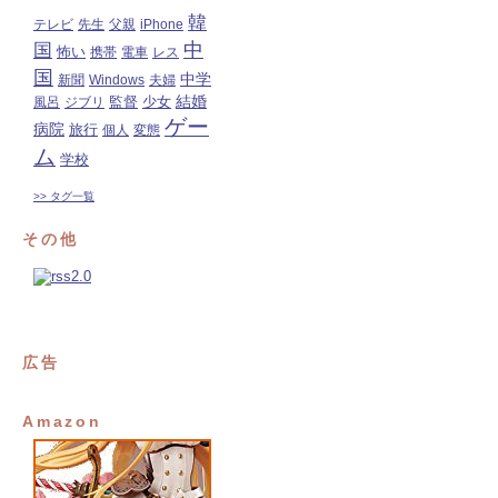
韓
テレビ
先生
父親
iPhone
中
国
怖い
携帯
電車
レス
国
中学
新聞
Windows
夫婦
結婚
監督
風呂
ジブリ
少女
ゲー
病院
旅行
個人
変態
ム
学校
>> タグ一覧
その他
広告
Amazon