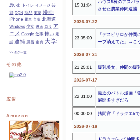
ハウス9棟のアスパ
15:31:04
トイレ
芸
思い出
イメージ
させた農業仲間逮捕
漫画
能
商品
DQN
実家
北海道
iPhone
電車
言葉
2026-07-22
ア
少女
Windows
彼氏
ロリ
ニメ
怖い
Google
仕事
「デスピサロが仲間
電
23:05:00
大学
逮捕
ーブ消えてた」→こ
風呂
話
童貞
>> タグ一覧
2026-07-21
その他
21:25:01
爆乳美女、仲間の爆
2026-07-17
最近のバトル漫画「
22:31:00
広告
展開多すぎだろ
00:00:00
拷問官「ドラクエ5
Amazon
2026-07-16
ドラクエ6って仲間多