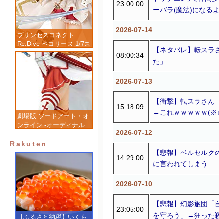
23:00:00
ーバラ(魔法)になる
2026-07-14
プリンセスコネクト
Re:Dive ペコリーヌ 1/7ス
【ネタバレ】転スラ
ケール 塗装済み完成品フ
08:00:34
た」
ィギュア
2026-07-13
【衝撃】転スラさん
15:18:09
←これｗｗｗｗｗ(※
劇場版 ソードアート・オ
ンライン -オーディナル
2026-07-12
スケール- アスナ 1/7 完
成品フィギュア
Rakuten
【悲報】ベルセルク
14:29:00
に言われてしまう
2026-07-10
【悲報】幻影旅団「
23:05:00
を守ろう」→狂った殺
【ふるさと納税】いくら