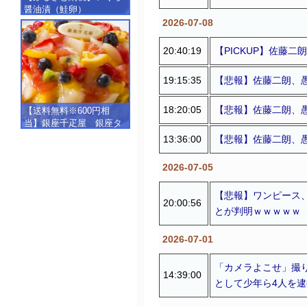
醤油漬（鮭卵）
【500g（250g×2）】
2026-07-08
20:40:19
【PICKUP】佐藤
19:15:35
【悲報】佐藤二朗、
18:20:05
【悲報】佐藤二朗、愚
【送料無料※600円相
当】銀座千疋屋 銀座タ
ルト（フルーツ）
13:36:00
【悲報】佐藤二朗、愚
【SALE】【楽ギフ_包
装】【楽ギフ_のし】【楽
2026-07-05
ギフ_のし宛書】,冷凍
【悲報】ワンピース
20:00:56
とが判明ｗｗｗｗｗ
2026-07-01
「カメラよこせ」撮
14:39:00
として少年ら4人を逮