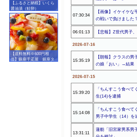
【ふるさと納税】いくら
醤油漬（鮭卵）
【画像】イケイケな
【500g（250g×2）】
07:30:34
の戦いで負けました
06:01:13
【悲報】Z世代男子、銭
2026-07-16
【送料無料※600円相
【朗報】クラスの男
当】銀座千疋屋 銀座タ
15:35:19
の娘「おい」→結果
ルト（フルーツ）
【SALE】【楽ギフ_包
装】【楽ギフ_のし】【楽
2026-07-15
ギフ_のし宛書】,冷凍
「ちんすこう食べて
15:39:20
生(14)を逮捕
「ちんすこう食べて
15:14:08
男子中学生（14）を
蓮舫「旧宮家男系男
13:31:11
分を検討」