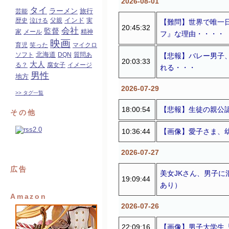
2026-08-01
タイ
ラーメン
旅行
芸能
インド
歴史
泣ける
父親
実
【難問】世界で唯一
20:45:32
会社
監督
家
メール
精神
フ』な理由・・・・
映画
育児
笑った
マイクロ
北海道
ソフト
DQN
質問あ
【悲報】バレー男子
20:03:33
大人
る？
腐女子
イメージ
れる・・・
男性
地方
2026-07-29
>> タグ一覧
18:00:54
【悲報】生徒の親公
その他
10:36:44
【画像】愛子さま、
2026-07-27
広告
美女JKさん、男子に
19:09:44
あり）
Amazon
2026-07-26
22:09:16
【画像】男子大学生