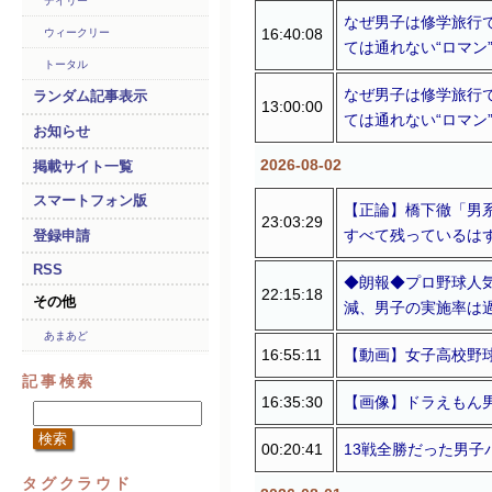
デイリー
なぜ男子は修学旅行
16:40:08
ウィークリー
ては通れない“ロマン
トータル
なぜ男子は修学旅行
ランダム記事表示
13:00:00
ては通れない“ロマン
お知らせ
2026-08-02
掲載サイト一覧
スマートフォン版
【正論】橋下徹「男
23:03:29
すべて残っている
登録申請
RSS
◆朗報◆プロ野球人気
22:15:18
その他
減、男子の実施率は
あまあど
16:55:11
【動画】女子高校野
記事検索
16:35:30
【画像】ドラえもん
00:20:41
13戦全勝だった男
タグクラウド