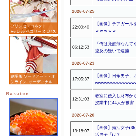
2026-07-25
【画像】チアガール
プリンセスコネクト
22:09:40
ｗｗｗｗｗ
Re:Dive ペコリーヌ 1/7ス
ケール 塗装済み完成品フ
ィギュア
「俺は覚醒剤なんて
06:12:53
違反の疑いで逮捕
2026-07-23
【画像】日傘男子、
劇場版 ソードアート・オ
17:05:37
ンライン -オーディナル
wwwwwwwwwwwww
スケール- アスナ 1/7 完
成品フィギュア
Rakuten
教室に侵入し財布から現
12:31:03
授業中に44人が被害
2026-07-20
【画像】婚活女子(3
13:18:07
活男子「は？」