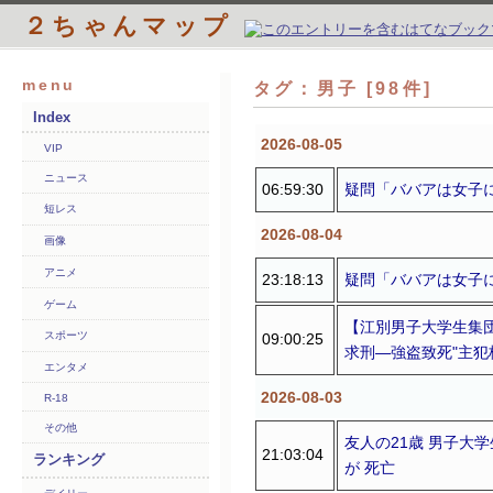
２ちゃんマップ
menu
タグ：男子 [98件]
Index
2026-08-05
VIP
ニュース
06:59:30
疑問「ババアは女子
短レス
2026-08-04
画像
アニメ
23:18:13
疑問「ババアは女子
ゲーム
【江別男子大学生集
スポーツ
09:00:25
求刑―強盗致死"主犯
エンタメ
2026-08-03
R-18
その他
友人の21歳 男子大学
21:03:04
ランキング
が 死亡