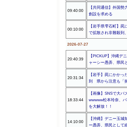
【共同通信】外国勢
09:40:00
創設を求める
【岩手県雫石町】罠に
00:10:00
で拡散され非難殺到
2026-07-27
【PICKUP】沖縄
20:40:39
ャーシー愚弄、県民
【岩手】罠にかかっ
20:31:34
到 県から注意も「
【画像】SNSで大バ
18:33:44
wwwww松本玲奈、
を大解放！！
【沖縄】デニー玉城
14:10:00
ー愚弄、県民として