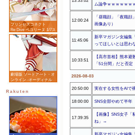
13:33:02
ム論争ｗｗｗｗｗｗ
「昼職顔」「夜職顔」
12:00:24
画像あり）
プリンセスコネクト
Re:Dive ペコリーヌ 1/7ス
ケール 塗装済み完成品フ
新卒マガジン女編集
11:45:06
ィギュア
ってほしいとは思わ
【高市首相】熊本避難
10:33:51
「51分間」だと否定
劇場版 ソードアート・オ
2026-08-03
ンライン -オーディナル
スケール- アスナ 1/7 完
20:50:00
実在する女性をAIで
成品フィギュア
Rakuten
18:00:00
SNS全部やめて半年
【画像】SNS女子
17:39:35
ね」→
新卒マガジン女編集