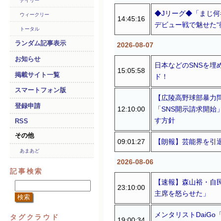
デイリー
◆Jリーグ◆「まじ何
ウィークリー
14:45:16
デビュー戦で魅せた“
トータル
ランダム記事表示
2026-08-07
お知らせ
日本などのSNSを
15:05:58
掲載サイト一覧
ド！
スマートフォン版
【広陵高野球部暴力
登録申請
12:10:00
「SNS開示請求開
す方針
RSS
その他
09:01:27
【朗報】芸能界を引退
あまあど
2026-08-06
記事検索
【速報】森山裕・自
23:10:00
主席を怒らせた」
メンタリストDaiGo
タグクラウド
19:00:34