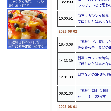
【ふるさと納税】いくら
13:29:00
ってほしいとは思わ
醤油漬（鮭卵）
【500g（250g×2）】
新卒マガジン女編集「
10:00:51
てほしいとは思わな
2026-08-02
【速報】《お腹には
【送料無料※600円相
18:43:08
当】銀座千疋屋 銀座タ
妊娠を報告「笑顔の絶
ルト（フルーツ）
【SALE】【楽ギフ_包
新卒マガジン女編集「
装】【楽ギフ_のし】【楽
14:33:39
てほしいとは思わな
ギフ_のし宛書】,冷凍
日本などのSNSを
12:01:30
ド！
【速報】岡山 矢掛町
08:01:33
た！！！」30分前
2026-08-01