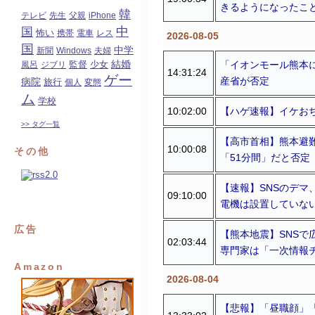
きるようになったこ
韓
テレビ
先生
父親
iPhone
中
国
怖い
携帯
電車
レス
2026-08-05
国
中学
新聞
Windows
夫婦
結婚
「イオンモール熊本
監督
風呂
ジブリ
少女
14:31:24
ゲー
産省が否定
病院
旅行
個人
変態
ム
学校
10:02:00
【ハゲ速報】イケお
>> タグ一覧
【高市首相】熊本避難
10:00:08
その他
「51分間」だと否定
【速報】SNSのデマ
09:10:00
電機は設置していな
広告
【熊本地震】SNS
02:03:44
専門家は「一次情報
Amazon
2026-08-04
【悲報】「昼職顔」