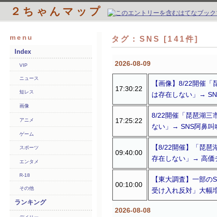
２ちゃんマップ
menu
タグ：SNS [141件]
Index
2026-08-09
VIP
ニュース
【画像】8/22開催
17:30:22
短レス
は存在しない」→ S
画像
8/22開催「琵琶湖
17:25:22
アニメ
ない」→ SNS阿鼻叫
ゲーム
【8/22開催】「琵
スポーツ
09:40:00
存在しない」→ 高価
エンタメ
R-18
【東大調査】一部の
00:10:00
その他
受け入れ反対」大幅増20
ランキング
2026-08-08