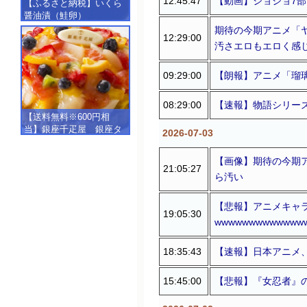
12:45:47
【動画】ジョジョ7部
【ふるさと納税】いくら
醤油漬（鮭卵）
【500g（250g×2）】
期待の今期アニメ「
12:29:00
汚さエロもエロく感
09:29:00
【朗報】アニメ「瑠
08:29:00
【速報】物語シリー
【送料無料※600円相
当】銀座千疋屋 銀座タ
2026-07-03
ルト（フルーツ）
【SALE】【楽ギフ_包
【画像】期待の今期
装】【楽ギフ_のし】【楽
21:05:27
ら汚い
ギフ_のし宛書】,冷凍
【悲報】アニメキャ
19:05:30
wwwwwwwwwwwww
18:35:43
【速報】日本アニメ
15:45:00
【悲報】『女忍者』