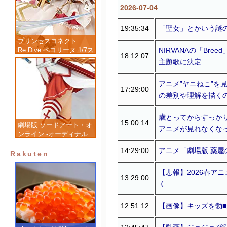
2026-07-04
19:35:34
「聖女」とかいう謎の
プリンセスコネクト
NIRVANAの「Br
Re:Dive ペコリーヌ 1/7ス
18:12:07
ケール 塗装済み完成品フ
主題歌に決定
ィギュア
アニメ”ヤニねこ”を
17:29:00
の差別や理解を描く
歳とってからすっか
15:00:14
劇場版 ソードアート・オ
アニメが見れなくな
ンライン -オーディナル
スケール- アスナ 1/7 完
14:29:00
アニメ「劇場版 薬屋
成品フィギュア
Rakuten
【悲報】2026春ア
13:29:00
く
12:51:12
【画像】キッズを勃■