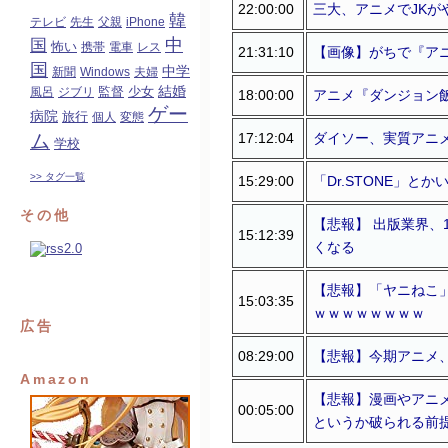
22:00:00
三大、アニメでJKが
韓
テレビ
先生
父親
iPhone
中
国
怖い
携帯
電車
レス
21:31:10
【画像】がちで『アニ
国
中学
新聞
Windows
夫婦
結婚
監督
風呂
ジブリ
少女
18:00:00
アニメ『ダンジョン飯
ゲー
病院
旅行
個人
変態
17:12:04
ダイソー、実質アニ
ム
学校
>> タグ一覧
15:29:00
「Dr.STONE」
その他
【悲報】 出版業界、
15:12:39
くなる
【悲報】「ヤニねこ
15:03:35
ｗｗｗｗｗｗｗｗ
広告
08:29:00
【悲報】今期アニメ
Amazon
【悲報】漫画やアニ
00:05:00
というか破られる前