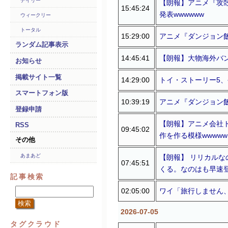
デイリー
【朗報】アニメ『攻殻
15:45:24
発表wwwwww
ウィークリー
トータル
15:29:00
アニメ『ダンジョン飯
ランダム記事表示
14:45:41
【朗報】大物海外バ
お知らせ
掲載サイト一覧
14:29:00
トイ・ストーリー5、
スマートフォン版
10:39:19
アニメ『ダンジョン飯 
登録申請
【朗報】アニメ会社
RSS
09:45:02
作を作る模様wwwww
その他
あまあど
【朗報】 リリカル
07:45:51
くる。なのはも早速
記事検索
02:05:00
ワイ「旅行しません
2026-07-05
タグクラウド