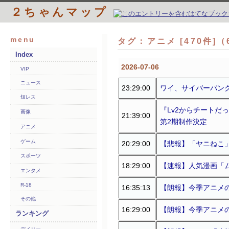
２ちゃんマップ
menu
タグ：アニメ [470件]
Index
2026-07-06
VIP
ニュース
23:29:00
ワイ、サイバーパン
短レス
『Lv2からチートだ
画像
21:39:00
第2期制作決定
アニメ
ゲーム
20:29:00
【悲報】「ヤニねこ
スポーツ
18:29:00
【速報】人気漫画「
エンタメ
R-18
16:35:13
【朗報】今季アニメ
その他
16:29:00
【朗報】今季アニメ
ランキング