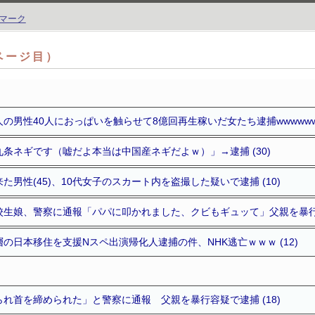
7ページ目）
の男性40人におっぱいを触らせて8億回再生稼いだ女たち逮捕wwwwww 
条ネギです（嘘だよ本当は中国産ネギだよｗ）」→逮捕 (30)
男性(45)、10代女子のスカート内を盗撮した疑いで逮捕 (10)
生娘、警察に通報「パパに叩かれました、クビもギュッて」父親を暴行容
の日本移住を支援Nスペ出演帰化人逮捕の件、NHK逃亡ｗｗｗ (12)
れ首を締められた」と警察に通報 父親を暴行容疑で逮捕 (18)