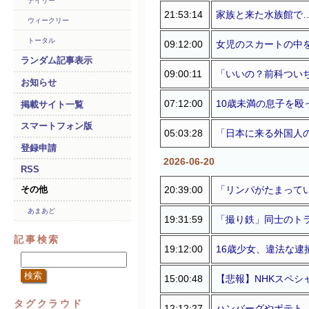
デイリー
21:53:14
家族と来た水族館で…
ウィークリー
トータル
09:12:00
女児のスカートの中を
ランダム記事表示
09:00:11
「いいの？前科ついち
お知らせ
07:12:00
10歳未満の息子を殴
掲載サイト一覧
スマートフォン版
05:03:28
「日本に来る外国人の
登録申請
2026-06-20
RSS
20:39:00
「リンパがたまってい
その他
あまあど
19:31:59
「撮り鉄」同士のトラ
記事検索
19:12:00
16歳少女、違法な逮
15:00:48
【悲報】NHKスペシ
タグクラウド
12:12:27
ハンバーグやポテト、コ