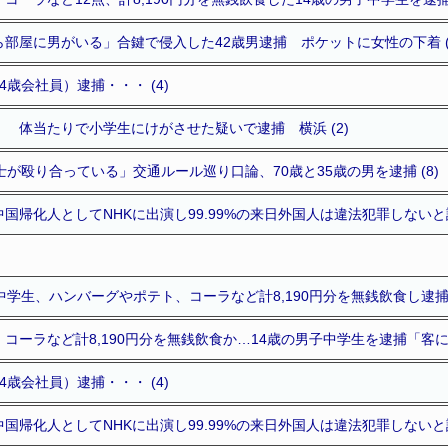
部屋に男がいる」合鍵で侵入した42歳男逮捕 ポケットに女性の下着 (
歳会社員）逮捕・・・ (4)
 体当たりで小学生にけがさせた疑いで逮捕 横浜 (2)
士が殴り合っている」交通ルール巡り口論、70歳と35歳の男を逮捕 (8)
国帰化人としてNHKに出演し99.99%の来日外国人は違法犯罪しないと語
中学生、ハンバーグやポテト、コーラなど計8,190円分を無銭飲食し逮捕ｗ
コーラなど計8,190円分を無銭飲食か…14歳の男子中学生を逮捕「客に
歳会社員）逮捕・・・ (4)
国帰化人としてNHKに出演し99.99%の来日外国人は違法犯罪しないと語