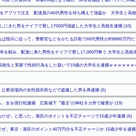
をアプリで注文 配達員の40代男性を待ち構えて強盗か 大学生と高校生
しにきた男をナイフで脅し17000円強盗した大学生と高校生逮捕 (10)
ば指示に従って」警察官などをかたる詐欺で60代男性が約8880万円だま
を頼み、配達に来た男性をナイフで脅し17,000円奪う 大学生と高校生逮
高校生と実家で性的行為をした疑いで19歳の大学生を逮捕ｗｗｗｗｗｗｗｗ
公衆浴場内の女性脱衣所などで盗撮した男を再逮捕 (5)
」女を現行犯逮捕 広島城下〝最古”の神社６カ所で被害が (19)
だぜ』と思った」港区のポイントを不正チャージで15歳少年逮捕 (6)
ぜ」東京・港区のポイント40万円分を不正チャージか 15歳少年を逮捕