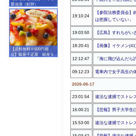
醤油漬（鮭卵）
【500g（250g×2）】
【参院法務委員会】
19:10:24
は把握していない」
19:03:50
【広島】すれちがいざ
18:20:41
【画像】イケメン(41
【送料無料※600円相
当】銀座千疋屋 銀座タ
12:12:47
「海に飛び込んだら許
ルト（フルーツ）
【SALE】【楽ギフ_包
装】【楽ギフ_のし】【楽
09:12:23
電車内で女子高生の体
ギフ_のし宛書】,冷凍
2026-06-17
23:01:54
違法な逮捕でストレス
16:00:21
【悲報】男子大学生(1
15:53:00
違法な逮捕でストレス
15:03:42
【悲報】違法な逮捕・