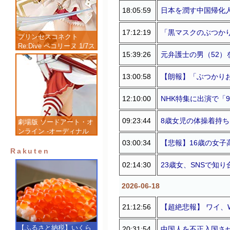
18:05:59
日本を潤す中国帰化人
17:12:19
「黒マスクのぶつかり
プリンセスコネクト
Re:Dive ペコリーヌ 1/7ス
15:39:26
元弁護士の男（52）を
ケール 塗装済み完成品フ
ィギュア
13:00:58
【朗報】「ぶつかりお
12:10:00
NHK特集に出演で「
09:23:44
8歳女児の体操着持ち
劇場版 ソードアート・オ
ンライン -オーディナル
スケール- アスナ 1/7 完
03:00:34
【悲報】16歳の女子
成品フィギュア
Rakuten
02:14:30
23歳女、SNSで知
2026-06-18
21:12:56
【超絶悲報】 ワイ、W
【ふるさと納税】いくら
20:31:54
中国人を不正入国させ