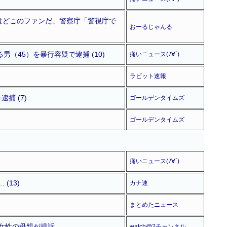
はどこのファンだ」警察庁「警視庁で
おーるじゃんる
45）を暴行容疑で逮捕 (10)
痛いニュース(ﾉ∀`)
ラビット速報
捕 (7)
ゴールデンタイムズ
ゴールデンタイムズ
痛いニュース(ﾉ∀`)
(13)
カナ速
まとめたニュース
歳女性の母親が提訴
watch@2チャンネル