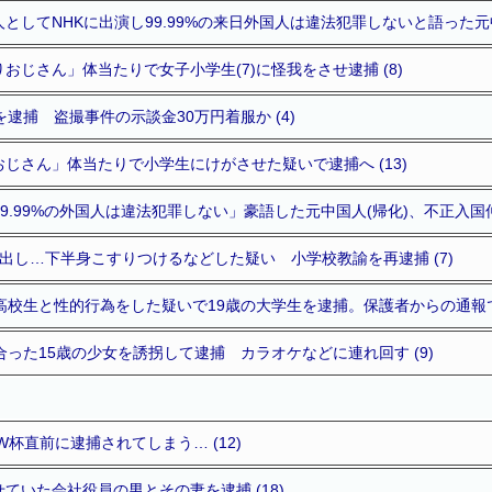
としてNHKに出演し99.99%の来日外国人は違法犯罪しないと語った元中国
おじさん」体当たりで女子小学生(7)に怪我をさせ逮捕 (8)
逮捕 盗撮事件の示談金30万円着服か (4)
じさん」体当たりで小学生にけがさせた疑いで逮捕へ (13)
99.99%の外国人は違法犯罪しない」豪語した元中国人(帰化)、不正入
出し…下半身こすりつけるなどした疑い 小学校教諭を再逮捕 (7)
高校生と性的行為をした疑いで19歳の大学生を逮捕。保護者からの通報で事
り合った15歳の少女を誘拐して逮捕 カラオケなどに連れ回す (9)
杯直前に逮捕されてしまう… (12)
ていた会社役員の男とその妻を逮捕 (18)