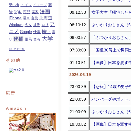
トイレ
芸
思い出
イメージ
漫画
能
商品
09:12:33
女子大生「帰宅したら
DQN
実家
北海道
iPhone
電車
言葉
ア
08:10:12
ぶつかりおじさん（64
少女
Windows
彼氏
ロリ
ニメ
怖い
Google
仕事
電
08:00:57
「ぶつかりおじさん」
大学
逮捕
風呂
話
童貞
>> タグ一覧
07:39:00
「国道36号上で男同
その他
01:10:51
【画像】日本を潤す中
2026-06-19
23:00:39
【悲報】14歳の男子
広告
21:03:39
ハンバーグやポテト、
Amazon
21:00:09
ぶつかりおじさん（64
19:30:52
【画像】日本を潤す中