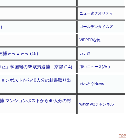
ニュー速クオリティ
)
ゴールデンタイムズ
VIPPERな俺
ｗｗｗｗｗ (15)
カナ速
韓国籍の65歳男逮捕 京都 (14)
痛いニュース(ﾉ∀`)
ションポストから40人分の封書取り出
ガハろぐNews
捕 マンションポストから40人分の封
watch@2チャンネル
TOP