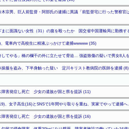
鈴木宗男、巨人前監督・阿部氏の逮捕に異議「前監督宅に行った警察官
まに面識ない女性（31）の腹を殴ったか 国交省中国運輸局に勤務する男（
)、電車内で高校生に精液ぶっかけて逮捕wwwww (35)
してやる」橋の欄干の外に立たせて脅迫… 強盗致傷の疑いで男女8人を逮
操服を盗み、下半身触った疑い 淀川キリスト教病院の医師を逮捕 (8)
障害発症し死亡 少女の遺族が国と県を提訴 (11)
9)、女子高生(16)とSNSで1年間やり取りを重ね、実家でやって逮捕へ… 
障害発症し死亡 少女の遺族が国と県を提訴 (16)
勾留で摂食障害 体重20kgになり餓死 障害者施設で働いていた16