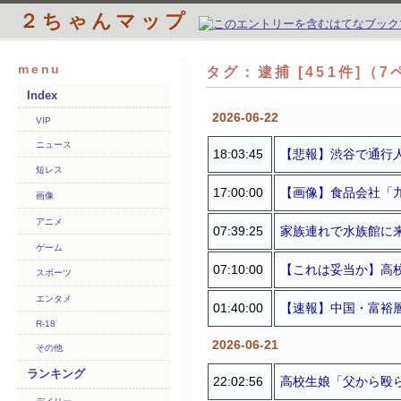
２ちゃんマップ
menu
タグ：逮捕 [451件]（
Index
2026-06-22
VIP
ニュース
18:03:45
【悲報】渋谷で通行人
短レス
17:00:00
【画像】食品会社「九
画像
アニメ
07:39:25
家族連れで水族館に来た
ゲーム
07:10:00
【これは妥当か】高校
スポーツ
エンタメ
01:40:00
【速報】中国・富裕層
R-18
2026-06-21
その他
ランキング
22:02:56
高校生娘「父から殴ら