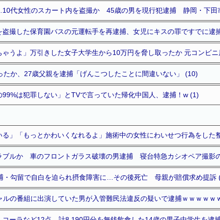
10代女性のスカート内を盗撮か 45歳の男を現行犯逮捕 静岡・下田市 
盗撮した保育園バスの元運転手を再逮捕、女児にキスの罪ですでに逮捕・
ゃうよ」万引きした女子大学生から10万円を脅し取ったか 元コンビニ店長
ったか、27歳父親を逮捕「げんこつしたことに間違いない」 (10)
99%は犯罪しない」とTVで言っていた帰化中国人、逮捕！w (1)
る」「もっとかわいくなれるよ」施術中の女性にわいせつ行為をした整体
ブルか 車のフロントガラス破壊の男逮捕 寝台特急カシオペア撮影のた
捕・勾留で自白を迫られ摂食障害に…その後死亡 母親が賠償求め提訴 (
ャルの番組に出演していた男が入管難民法違反の疑いで逮捕ｗｗｗｗｗｗｗ
ーラなど12点、計8,190円分を無銭飲食した14歳の男子中学生を逮捕 