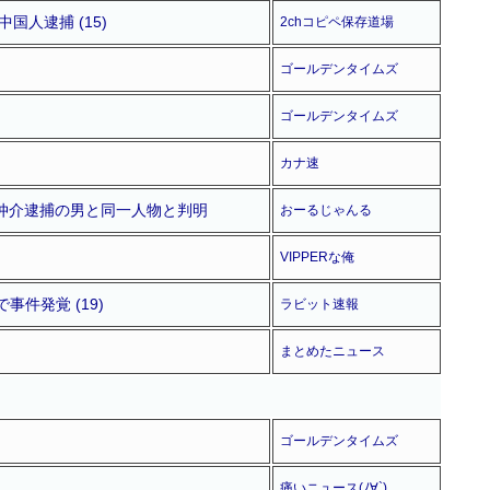
人逮捕 (15)
2chコピペ保存道場
ゴールデンタイムズ
ゴールデンタイムズ
カナ速
国仲介逮捕の男と同一人物と判明
おーるじゃんる
VIPPERな俺
件発覚 (19)
ラビット速報
まとめたニュース
ゴールデンタイムズ
痛いニュース(ﾉ∀`)