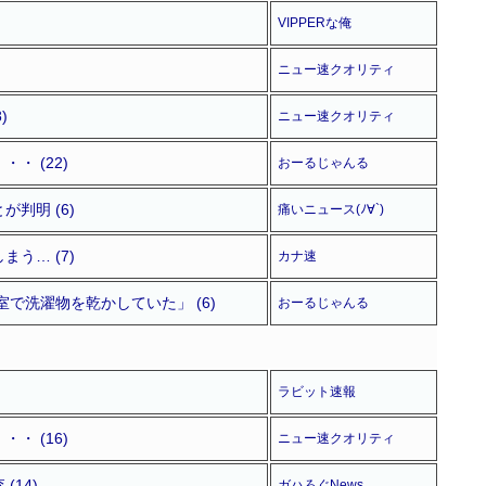
VIPPERな俺
ニュー速クオリティ
)
ニュー速クオリティ
 (22)
おーるじゃんる
判明 (6)
痛いニュース(ﾉ∀`)
う… (7)
カナ速
で洗濯物を乾かしていた」 (6)
おーるじゃんる
ラビット速報
 (16)
ニュー速クオリティ
14)
ガハろぐNews