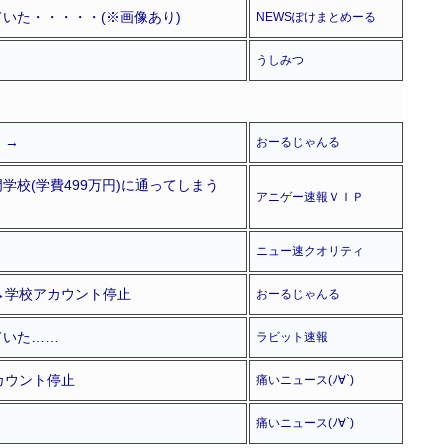
いた・・・・・(※画像あり)
NEWSぽけまとめーる
うしみつ
」→
おーるじゃんる
校(学費499万円)に通ってしまう
アニゲー速報ＶＩＰ
ニュー速クオリティ
→学校アカウント停止
おーるじゃんる
ていた……
ラビット速報
カウント停止
痛いニュース(ﾉ∀`)
痛いニュース(ﾉ∀`)