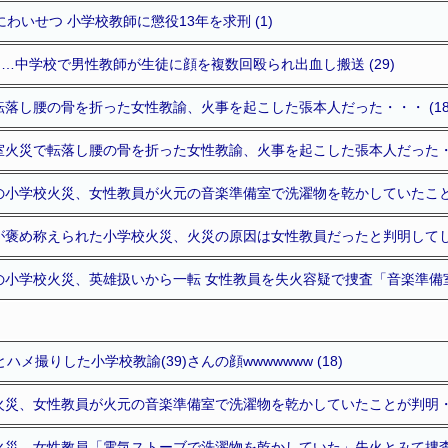
わいせつ 小学校教師に懲役13年を求刑 (1)
に…中学校で男性教師が生徒に顔を複数回殴られ出血し搬送 (29)
落し腰の骨を折った女性教諭、火事を起こした張本人だった・・・ (18
火災で転落し腰の骨を折った女性教諭、火事を起こした張本人だった・・・
小学校火災、女性教員が火元の音楽準備室で洗濯物を乾かしていたことが
褒め称えられた小学校火災、火災の原因は女性教員だったと判明してしま
小学校火災、英雄扱いから一転 女性教員を失火容疑で捜査「音楽準備室
ハメ撮りした小学校教諭(39)さんの顔wwwwwww (18)
災、女性教員が火元の音楽準備室で洗濯物を乾かしていたことが判明・・・
災 女性教員「電気ストーブで洗濯物を乾かしていた」失火とみて捜査 (