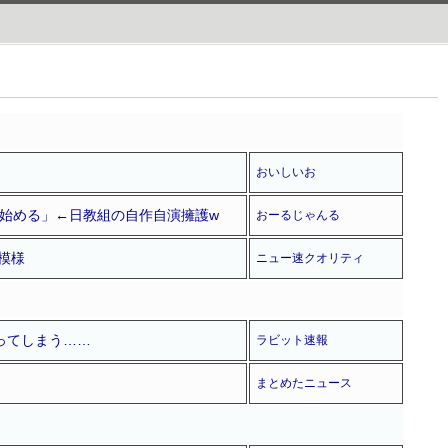
おいしいお
始める」←日教組の自作自演擁護w
おーるじゃんる
模様
ニュー速クオリティ
ってしまう……
ラビット速報
まとめたニュース