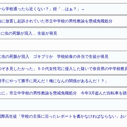
から学校通ったら近くない？」姪「…はぁ？」→
内に放置し起訴されていた市立中学校の男性教諭を懲戒免職処分
に虫の死骸が混入… 生徒が発見
に虫の死骸が混入 ゴキブリか 学校給食の弁当で生徒が発見
のぞき見したかった」５０代女性宅に侵入した疑いで奈良県の中学校教
勝手にやって勝手に死んだ！俺になんの関係があるんだ！？」
上に」市立中学校の男性教諭を懲戒免職処分 今年3月盗んだ自転車を
志社国際高生徒「学校の主張に沿ったレポートを書かなければならない」