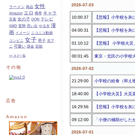
2026-07-03
女性
ラーメン
商品
エロ
キャラ
Amazon
携帯
10:00:37
【悲報】小学校を灰
女の子
テレビ
言葉
DQN
漫
AMD
変態
思い出
やる夫
04:00:31
【悲報】小学校を灰に
画
イメージ
ニコニコ動画
女子
コンビニ
男子
京ア
01:10:12
【悲報】 小学校火
可愛い
ニ
課金
芸能
00:01:45
東京・北区の小学校
>> タグ一覧
その他
2026-07-02
21:29:00
小学校の給食（和え
18:40:00
【小学校火災】火災
広告
16:29:56
【悲報】小学校を灰
Amazon
09:12:00
「小便の補助がした
2026-07-01