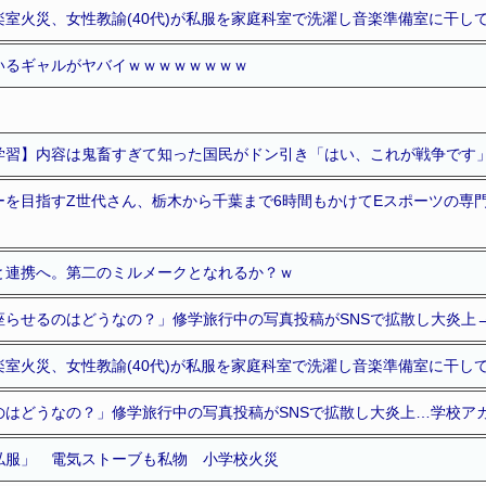
室火災、女性教諭(40代)が私服を家庭科室で洗濯し音楽準備室に干して
いるギャルがヤバイｗｗｗｗｗｗｗｗ
学習】内容は鬼畜すぎて知った国民がドン引き「はい、これが戦争です
を目指すZ世代さん、栃木から千葉まで6時間もかけてEスポーツの専門学
と連携へ。第二のミルメークとなれるか？ｗ
座らせるのはどうなの？」修学旅行中の写真投稿がSNSで拡散し大炎上
室火災、女性教諭(40代)が私服を家庭科室で洗濯し音楽準備室に干し
のはどうなの？」修学旅行中の写真投稿がSNSで拡散し大炎上…学校ア
私服」 電気ストーブも私物 小学校火災