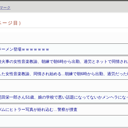
2ページ目）
ラーメン登場ｗｗｗｗｗｗｗ
校火事の女性音楽教諭、朝練で朝6時から出勤、過労とネットで同情され
た女性音楽教諭、同情され始める...朝練で朝6時から出勤、過労だった
尾田栄一郎さん51歳、娘の学校で悪い話題になってないかメンヘラにな
バムにヒトラー写真が紛れ込む…警察が捜査