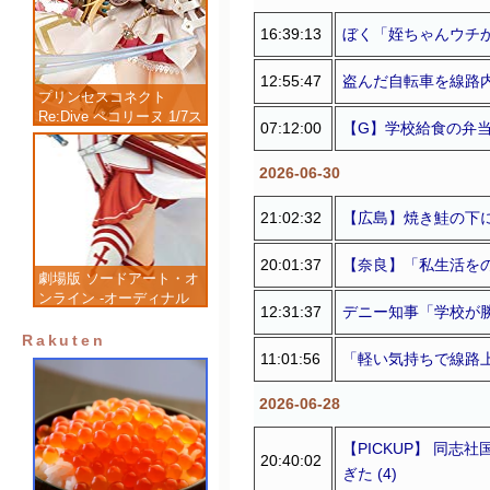
16:39:13
ぼく「姪ちゃんウチ
12:55:47
盗んだ自転車を線路
プリンセスコネクト
Re:Dive ペコリーヌ 1/7ス
07:12:00
【G】学校給食の弁当
ケール 塗装済み完成品フ
ィギュア
2026-06-30
21:02:32
【広島】焼き鮭の下
20:01:37
【奈良】「私生活を
劇場版 ソードアート・オ
ンライン -オーディナル
12:31:37
デニー知事「学校が
スケール- アスナ 1/7 完
成品フィギュア
Rakuten
11:01:56
「軽い気持ちで線路
2026-06-28
【PICKUP】 同
20:40:02
ぎた (4)