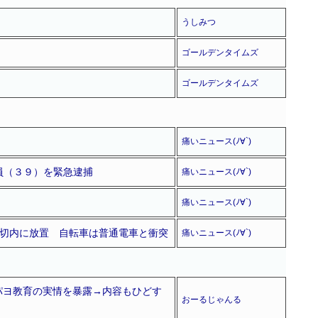
うしみつ
ゴールデンタイムズ
ゴールデンタイムズ
痛いニュース(ﾉ∀`)
員（３９）を緊急逮捕
痛いニュース(ﾉ∀`)
痛いニュース(ﾉ∀`)
踏切内に放置 自転車は普通電車と衝突
痛いニュース(ﾉ∀`)
おパヨ教育の実情を暴露→内容もひどす
おーるじゃんる