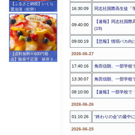
【ふるさと納税】いくら
16:30:09
同志社国際高生徒「学
醤油漬（鮭卵）
【500g（250g×2）】
【速報】同志社国際
09:40:00
(19)
09:00:19
【悲報】情弱バカ向け
2026-06-27
【送料無料※600円相
当】銀座千疋屋 銀座タ
ルト（フルーツ）
17:40:16
角田信朗、一部学校で
【SALE】【楽ギフ_包
装】【楽ギフ_のし】【楽
13:30:07
角田信朗、一部学校で
ギフ_のし宛書】,冷凍
08:10:00
【速報】一部学校で『
2026-06-26
01:10:26
“終わりの会”の最中
2026-06-25