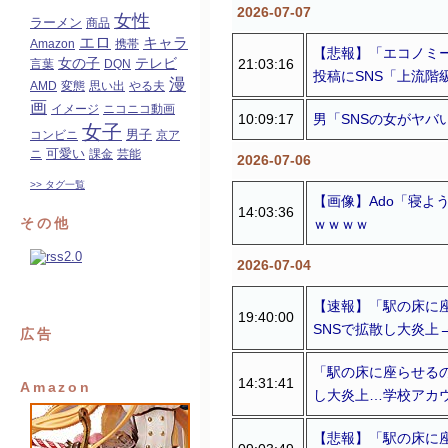
2026-07-07
女性
ラーメン
商品
エロ
キャラ
Amazon
携帯
【悲報】「エコノミ
女の子
21:03:16
テレビ
言葉
DQN
投稿にSNS「上流階
漫
AMD
変態
思い出
やる夫
画
イメージ
ニコニコ動画
10:09:17
男「SNSの女がヤ
女子
コンビニ
男子
京ア
可愛い
ニ
課金
芸能
2026-07-06
>> タグ一覧
【画像】Ado「寝よ
14:03:36
その他
ｗｗｗｗ
2026-07-04
【速報】「駅の床に
19:40:00
SNSで拡散し大炎上
広告
「駅の床に座らせる
14:31:41
Amazon
し大炎上…学校アカ
【悲報】「駅の床に