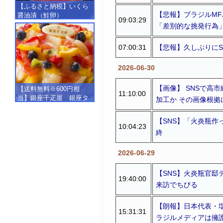
【ふるさと納税】いくら
【悲報】ブラジルMF
醤油漬（鮭卵）
09:03:29
【500g（250g×2）】
「差別的な挑発行為
07:00:31
【悲報】久しぶりに
2026-06-30
【画像】 SNSで高
【送料無料※600円相
11:10:00
当】銀座千疋屋 銀座タ
加工か その画像根
ルト（フルーツ）
【SALE】【楽ギフ_包
【SNS】「火炎瓶
装】【楽ギフ_のし】【楽
10:04:23
終
ギフ_のし宛書】,冷凍
2026-06-29
【SNS】火炎瓶官邸
19:40:00
来訪でちびる
【朗報】日本代表・
15:31:31
ラジルメディアは擁