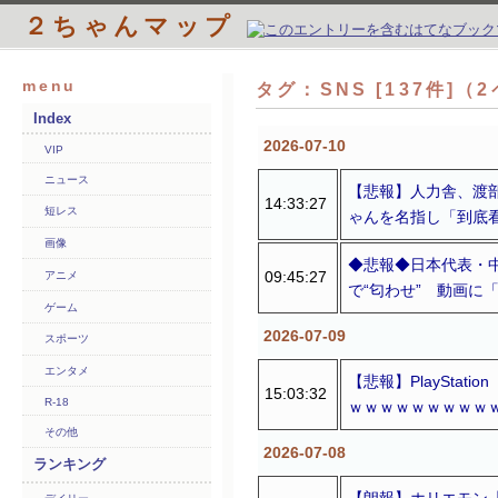
２ちゃんマップ
menu
タグ：SNS [137件]（
Index
2026-07-10
VIP
ニュース
【悲報】人力舎、渡
14:33:27
短レス
ゃんを名指し「到底
画像
◆悲報◆日本代表・
09:45:27
アニメ
で“匂わせ” 動画に
ゲーム
2026-07-09
スポーツ
エンタメ
【悲報】PlaySta
15:03:32
R-18
ｗｗｗｗｗｗｗｗｗ
その他
2026-07-08
ランキング
【朗報】ホリエモン「