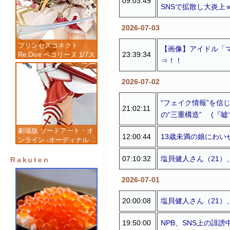
09:03:49
SNSで拡散し大炎上
2026-07-03
プリンセスコネクト
【画像】アイドル「マ
23:39:34
Re:Dive ペコリーヌ 1/7ス
⇒！！
ケール 塗装済み完成品フ
ィギュア
2026-07-02
“フェイク情報”を信
21:02:11
の“三重構造” (『
劇場版 ソードアート・オ
12:00:44
13歳未満の娘にわい
ンライン -オーディナル
スケール- アスナ 1/7 完
07:10:32
塩貝健人さん（21）
成品フィギュア
Rakuten
2026-07-01
20:00:08
塩貝健人さん（21）
19:50:00
NPB、SNS上の誹