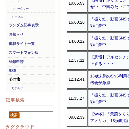
デイリー
19:05:59
せい、中国みたいにア
ウィークリー
トータル
「撮り鉄」動画SN
15:00:20
ランダム記事表示
影に夢中
お知らせ
「撮り鉄」動画SN
14:00:12
掲載サイト一覧
影に夢中
スマートフォン版
【悲報】アルゼンチ
12:57:11
登録申請
上する・・・
RSS
16歳未満のSNS利
12:12:41
その他
機会が激減
あまあど
「撮り鉄」動画SN
11:33:27
記事検索
影に夢中
【W杯】「天罰をくら
09:02:39
アメリカ、16強敗退
タグクラウド