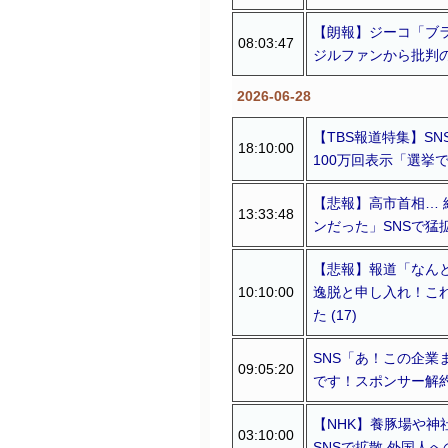
【朗報】ジーコ「ブ
08:03:47
ジルファンから批判
2026-06-28
【TBS報道特集】S
18:10:00
100万回表示「選挙
【悲報】高市首相…
13:33:48
ンだった」SNSで猛拡散
【悲報】報道「なん
10:10:00
逸脱と申し入れ！こ
た (17)
SNS「あ！この企業
09:05:20
です！スポンサー解約し
【NHK】養豚場や神
03:10:00
SNSで拡散 外国人へ