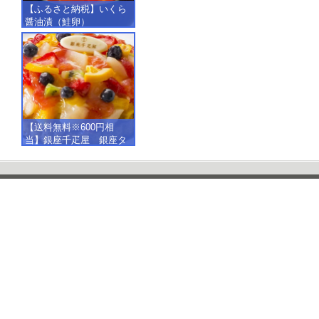
【ふるさと納税】いくら
醤油漬（鮭卵）
【500g（250g×2）】
【送料無料※600円相
当】銀座千疋屋 銀座タ
ルト（フルーツ）
【SALE】【楽ギフ_包
装】【楽ギフ_のし】【楽
ギフ_のし宛書】,冷凍