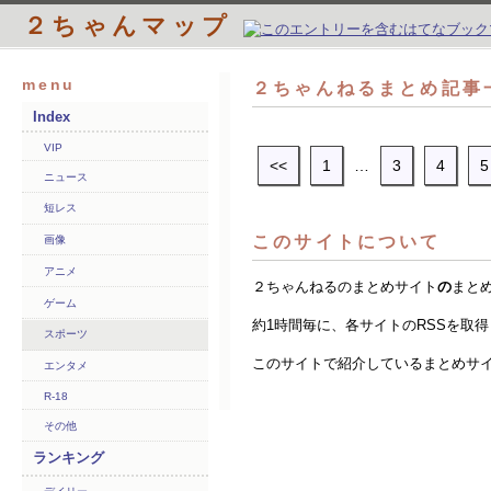
２ちゃんマップ
menu
２ちゃんねるまとめ記事一
Index
VIP
<<
1
…
3
4
5
ニュース
短レス
このサイトについて
画像
アニメ
２ちゃんねるのまとめサイト
の
まと
ゲーム
約1時間毎に、各サイトのRSSを取
スポーツ
このサイトで紹介しているまとめサ
エンタメ
R-18
その他
ランキング