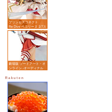
プリンセスコネクト
Re:Dive ペコリーヌ 1/7ス
ケール 塗装済み完成品フ
ィギュア
劇場版 ソードアート・オ
ンライン -オーディナル
スケール- アスナ 1/7 完
成品フィギュア
Rakuten