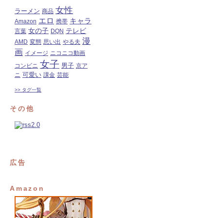
女性
ラーメン
商品
エロ
キャラ
Amazon
携帯
女の子
テレビ
言葉
DQN
漫
AMD
変態
思い出
やる夫
画
イメージ
ニコニコ動画
女子
コンビニ
男子
京ア
可愛い
ニ
課金
芸能
>> タグ一覧
その他
広告
Amazon