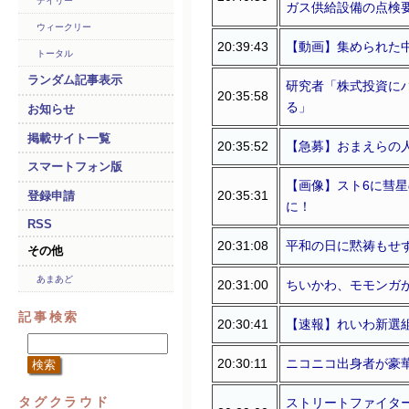
デイリー
ガス供給設備の点検要
ウィークリー
20:39:43
【動画】集められた
トータル
ランダム記事表示
研究者「株式投資に
20:35:58
る」
お知らせ
掲載サイト一覧
20:35:52
【急募】おまえらの
スマートフォン版
【画像】スト6に彗
20:35:31
登録申請
に！
RSS
20:31:08
平和の日に黙祷もせ
その他
あまあど
20:31:00
ちいかわ、モモンガ
記事検索
20:30:41
【速報】れいわ新選
20:30:11
ニコニコ出身者が豪華
タグクラウド
ストリートファイタ