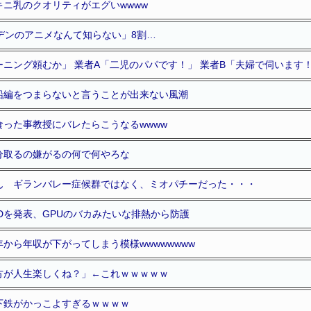
ニ乳のクオリティがエグいwwww
デンのアニメなんて知らない」8割…
ニング頼むか」 業者A「二児のパパです！」 業者B「夫婦で伺います
船編をつまらないと言うことが出来ない風潮
った事教授にバレたらこうなるwwww
分取るの嫌がるの何で何やろな
ん ギランバレー症候群ではなく、ミオパチーだった・・・
Dを発表、GPUのバカみたいな排熱から防護
から年収が下がってしまう模様wwwwwwww
方が人生楽しくね？」←これｗｗｗｗｗ
下鉄がかっこよすぎるｗｗｗｗ