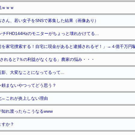
結ｗｗｗ
ぢさん、若い女子をSNSで募集した結果（画像あり）
ンチFHD144Hzのモニターがちょっと壊れかけてる…
前を家宅捜索する！自宅に現金があると逮捕されるぞ！」→４億千万円
にされると7％の利益がなくなる」農家の悩み・・・
影、大変なことになってるって...
ン頼まないやつってどう思う？
化←これが炎上しない理由
知れ渡ったらこうなるwww
ますか？