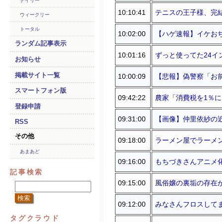
デイリー
10:10:41
テニスの王子様、完
ウィークリー
トータル
10:02:00
【ハゲ速報】イケお
ランダム記事表示
10:01:16
ずっと使ってた24イ
お知らせ
掲載サイト一覧
10:00:09
【悲報】偽警察「お
スマートフォン版
09:42:22
農家「消費税を1％
登録申請
09:31:00
【画像】仲里依紗の近
RSS
その他
09:18:00
ラーメン屋でラーメ
あまあど
09:16:00
もちづきさんアニメ
記事検索
09:15:00
風俗嬢の裏垢の存在が
09:12:00
みなさんフロスして
タグクラウド