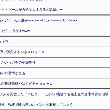
ナイトプールがガチヱロすぎると話題にｗ
人アナ3人が開示wwwwwwいいべwwwいいべwww
したらこうなるwww
ろうや
3万で勝負するべきスロットｗ
とかいうガチの闇深事件
性事情がさぁ......
んの投球指標やばすぎるｗｗｗｗｗ
で2人が死亡した「ハビタ」 ほかの3店舗でも売上金の金庫保管を指示
男性、W杯で隣の席のおっぱいを凝視してしまう