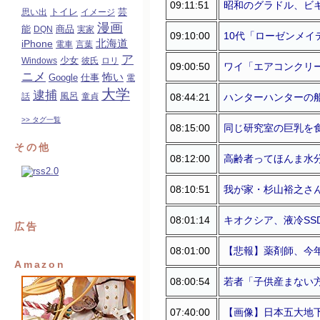
09:11:51
昭和のグラドル、ビキ
トイレ
芸
思い出
イメージ
漫画
能
商品
DQN
実家
09:10:00
10代「ローゼンメイ
北海道
iPhone
電車
言葉
ア
少女
Windows
彼氏
ロリ
09:00:50
ワイ「エアコンクリー
ニメ
怖い
Google
仕事
電
大学
逮捕
風呂
08:44:21
ハンターハンターの
話
童貞
>> タグ一覧
08:15:00
同じ研究室の巨乳を食
その他
08:12:00
高齢者ってほんま水
08:10:51
我が家・杉山裕之さ
08:01:14
キオクシア、液冷SS
広告
08:01:00
【悲報】薬剤師、今年
Amazon
08:00:54
若者「子供産まない
07:40:00
【画像】日本五大地