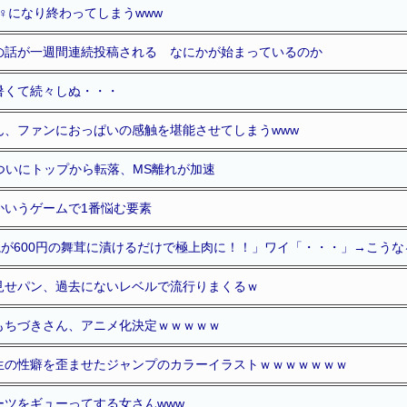
♀になり終わってしまうwww
の話が一週間連続投稿される なにかが始まっているのか
暑くて続々しぬ・・・
ん、ファンにおっぱいの感触を堪能させてしまうwww
s、ついにトップから転落、MS離れが加速
かいうゲームで1番悩む要素
塊が600円の舞茸に漬けるだけで極上肉に！！」ワイ「・・・」→こうな
見せパン、過去にないレベルで流行りまくるｗ
もちづきさん、アニメ化決定ｗｗｗｗｗ
生の性癖を歪ませたジャンプのカラーイラストｗｗｗｗｗｗｗ
ーツをギューってする女さんwww