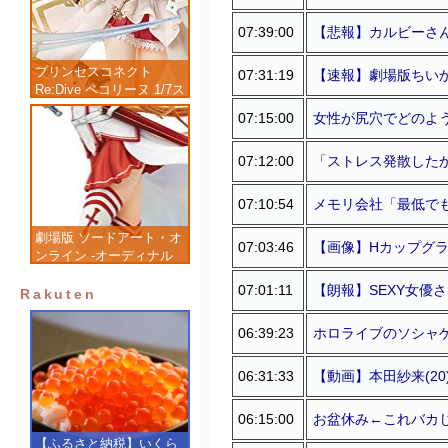
07:39:00
【悲報】カルビーさ
プリンセスコネクト
07:31:19
【速報】劇場版ちいか
Re:Dive ペコリーヌ 1/7ス
ケール 塗装済み完成品フ
07:15:00
女性が尻穴でどのよ
ィギュア
07:12:00
「ストレス発散した
07:10:54
メモリ会社「最低で
劇場版 ソードアート・オ
07:03:46
【画像】Hカップグ
ンライン -オーディナル
スケール- アスナ 1/7 完
07:01:11
【朗報】SEXY女優
成品フィギュア
Rakuten
06:39:23
ホロライブのソシャ
06:31:33
【動画】本田紗来(2
06:15:00
お盆休み←これバカ
【ふるさと納税】いくら