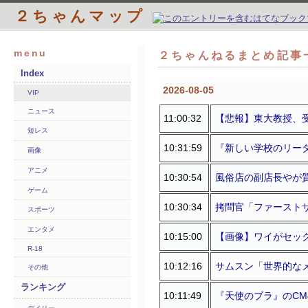
２ちゃんマップ
menu
２ちゃんねるまとめ記事一
Index
2026-08-05
VIP
ニュース
11:00:32
【悲報】東大教授、
短レス
10:31:59
『新しい学校のリー
画像
アニメ
10:30:54
風俗店の副店長やが
ゲーム
10:30:34
拷問官「ファースト
スポーツ
エンタメ
10:15:00
【画像】ワイがセック
R-18
10:12:16
サムスン「世界的なメ
その他
ランキング
10:11:49
『天使のブラ』のCM