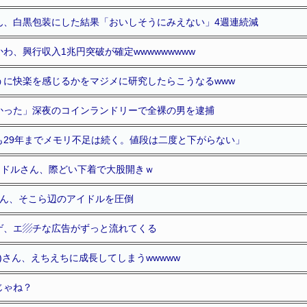
ん、白黒包装にした結果「おいしそうにみえない」4週連続減
わ、興行収入1兆円突破が確定wwwwwwwww
うに快楽を感じるかをマジメに研究したらこうなるwww
かった」深夜のコインランドリーで全裸の男を逮捕
も29年までメモリ不足は続く。値段は二度と下がらない」
ラドルさん、際どい下着で大股開きｗ
さん、そこら辺のアイドルを圧倒
ゲ、エ▨チな広告がずっと流れてくる
0)さん、えちえちに成長してしまうwwwww
じゃね？