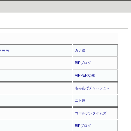
ｗｗｗ
カナ速
BIPブログ
VIPPERな俺
もみあげチャ～シュ～
ニト速
ゴールデンタイムズ
BIPブログ