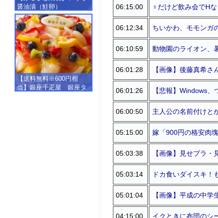
06:15:00
♀だけど飲み会でHな
醤油漬（鮭卵）
【500g（250g×2）】
06:12:34
ちいかわ、モモンガ
06:10:59
動物園のライオン、
06:01:28
【画像】後藤真希さ
【送料無料※600円相
当】銀座千疋屋 銀座タ
06:01:26
【悲報】Window
ルト（フルーツ）
【SALE】【楽ギフ_包
06:00:50
主人公の名前付けと
装】【楽ギフ_のし】【楽
ギフ_のし宛書】,冷凍
05:15:00
嫁「900円の格安肉
05:03:38
【画像】見せブラ・
05:03:14
ドカ食いダイスキ！
05:01:04
【画像】平成の中学
04:15:00
イクときに布団のシ