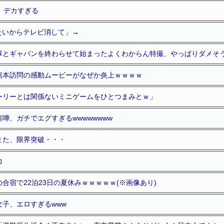
、デカすぎる
たいからテレビ消して」→
隊とギャバンを終わらせて始まったよくわからん特撮、やっぱりダメそ
熊本訪問の感動ムービーがなぜか炎上ｗｗｗｗ
ーリーとは関係ないミニゲームをひとつまみとｗ」
嘩、ガチでエグすぎるwwwwwwww
また、限界突破・・・
力
合宿で22泊23日の夏休みｗｗｗｗｗ(※画像あり)
子、エロすぎるwww