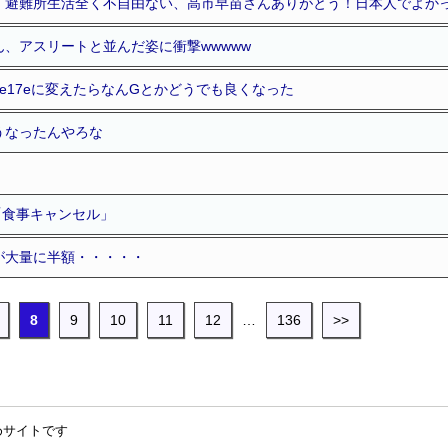
「避難所生活全く不自由ない、高市早苗さんありがとう！日本人でよか
、アスリートと並んだ姿に衝撃wwwww
Phone17eに変えたらなんGとかどうでも良くなった
うなったんやろな
「食事キャンセル」
が大量に半額・・・・・
8
9
10
11
12
…
136
>>
めサイトです