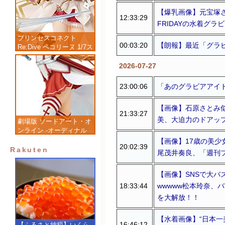
【爆乳画像】元宝塚さ
12:33:29
FRIDAYの水着グ
プリンセスコネクト
00:03:20
【朗報】最近「グラ
Re:Dive ペコリーヌ 1/7ス
ケール 塗装済み完成品フ
ィギュア
2026-07-27
23:00:06
「あのグラビアアイ
【画像】石原さとみ似
21:33:27
美、大迫力のドアッ
劇場版 ソードアート・オ
ンライン -オーディナル
スケール- アスナ 1/7 完
【画像】17歳の美少
20:02:39
成品フィギュア
Rakuten
尾茂井奏良、「週刊
【画像】SNSで大バ
18:33:44
wwwww松本玲奈、
を大解放！！
【水着画像】“日本一
16:46:12
【ふるさと納税】いくら