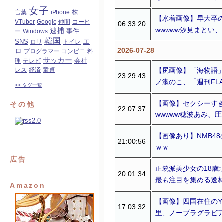
女子
言葉
iPhone
株
【水着画像】早大卒
VTuber
Google
仲間
コーヒ
06:33:20
wwwww汐見まとい
逮捕
ー
Windows
事件
韓国
エ
SNS
ロリ
トイレ
2026-07-28
ロ
プログラマー
コンビニ
料
サッカー
会社
理
テレビ
【尻画像】「海物語」
レス
経済
童貞
23:29:43
ノ瀬のこ、「週刊FL
>> タグ一覧
【画像】セクシーす
その他
22:07:37
wwwww穂波あみ、
【画像あり】NMB4
21:00:56
ｗｗ
広告
正統派美少女の18歳
20:01:34
最も注目を集める逸
Amazon
【画像】四国在住のYo
17:03:32
里、ノーブラグラビ