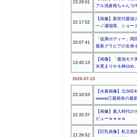
23:29:01
アル浅倉南ちゃん”が
【画像】新世代最強グ
22:17:52
一ノ瀬瑠菜、ショー
「役満ボディー」岡田
20:07:41
最新グラビアの全身
【画像】「最強モテ美
13:45:13
永尾まりや＆林ゆめ、
2026-07-23
【水着画像】元SKE
23:10:53
wwww江籠裕奈の最
【画像】素人時代のテ
22:20:37
ビューｗｗｗｗ
【巨乳画像】私立恵
21:26:52