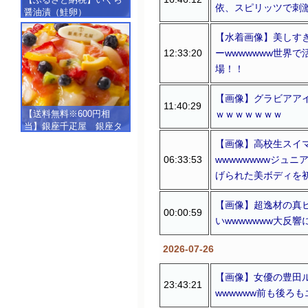
依、スピリッツで刺
醤油漬（鮭卵）
【500g（250g×2）】
【水着画像】美しす
12:33:20
ーwwwwwww世界
場！！
【画像】グラビアア
11:40:29
ｗｗｗｗｗｗｗ
【送料無料※600円相
当】銀座千疋屋 銀座タ
ルト（フルーツ）
【画像】高校生スイマ
【SALE】【楽ギフ_包
06:33:53
wwwwwwwwジュ
装】【楽ギフ_のし】【楽
げられた美ボディを
ギフ_のし宛書】,冷凍
【画像】超逸材の真
00:00:59
いwwwwwww大反
2026-07-26
【画像】女優の豊田
23:43:21
wwwwww前も後ろ