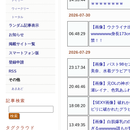
デイリー
ｗｗｗｗｗｗｗｗ
ウィークリー
2026-07-30
トータル
ランダム記事表示
【画像】ウクライナ
06:48:29
wwwwwww身長1
お知らせ
禁！！
掲載サイト一覧
2026-07-29
スマートフォン版
登録申請
【画像】バスト98セ
23:17:34
美奈、水着グラビア
RSS
その他
【画像】元OLの神ボ
20:46:46
あまあど
瀬レイナ、色気あふ
記事検索
【SEXY画像】破れ
18:08:20
ビリに破かれたグラビ
【画像】白肌爆乳の
13:49:35
タグクラウド
ぎるwwwwww誰も