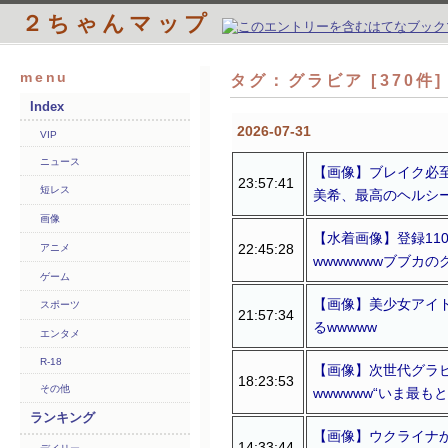
２ちゃんマップ
menu
タグ：グラビア [370件
Index
2026-07-31
VIP
ニュース
【画像】ブレイク必至
23:57:41
短レス
美希、最高のヘルシ
画像
【水着画像】登録110
22:45:28
アニメ
wwwwwwwブブカ
ゲーム
【画像】美少女アイ
スポーツ
21:57:34
るwwwww
エンタメ
R-18
【画像】次世代グラビ
18:23:53
その他
wwwwww“いま最も
ランキング
【画像】ウクライナ
14:33:44