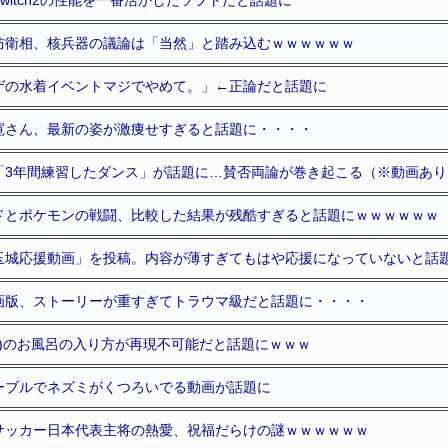
防衛相、核兵器の議論は「当然」と踏み込むｗｗｗｗｗｗ
ゲの水着イベントマジでやめて。」←正論だと話題に
寛さん、最新の姿が激痩せすぎると話題に・・・・
「3年間練習したダンス」が話題に…賛否両論が巻き起こる（※動画あり
ドとポケモンの戦闘、比較した結果が残酷すぎると話題にｗｗｗｗｗｗ
玉城応援動画」を投稿。内容が薄すぎてもはや応援になっていないと話
画版、ストーリーが重すぎてトラウマ級だと話題に・・・・
4)のお風呂の入り方が再現不可能だと話題にｗｗｗ
ーブルでネズミがくつろいでる動画が話題に
サッカー日本代表主将の熱愛、祝福だらけの謎ｗｗｗｗｗｗ