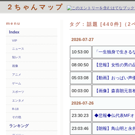
２ちゃんマップ
menu
タグ：話題 [440件]（
Index
2026-07-27
VIP
ニュース
10:53:00
「一生独身で生きる
短レス
08:00:50
【悲報】女性の男の
画像
アニメ
05:03:08
【動画】おっぱい声
ゲーム
00:03:00
【画像】森喜朗元首
スポーツ
エンタメ
2026-07-26
R-18
23:30:23
◆悲報◆仏代表MF
その他
ランキング
23:03:46
【朗報】鳥山明と永