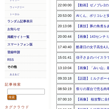
デイリー
22:00:00
【動画】ゼノブレ2の
ウィークリー
トータル
20:53:00
AIくん、ポリコレ
ランダム記事表示
20:13:08
【裏技】豚の角煮を
お知らせ
20:00:44
【画像】143センチ 
掲載サイト一覧
スマートフォン版
17:40:40
酷暑日の女子高生4
登録申請
15:01:41
佳子さまのパイスラで
RSS
その他
13:10:04
【画像】「みい山」
あまあど
09:33:18
【話題】ミルクボー
記事検索
08:50:19
祭りの屋台で売る肉
07:00:10
【画像】 核攻撃に
タグクラウド