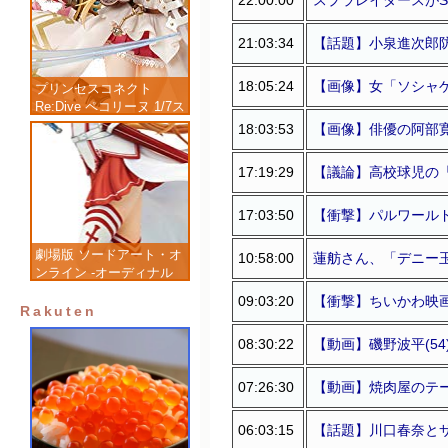
21:03:34
【話題】小泉進次郎
18:05:24
【画像】女「ソシャ
プリンセスコネクト
Re:Dive ペコリーヌ 1/7ス
ケール 塗装済み完成品フ
18:03:53
【画像】俳優の阿部
ィギュア
17:19:29
【議論】高校球児の
17:03:50
【衝撃】パルワール
劇場版 ソードアート・オ
10:58:00
蓮舫さん、「デニー
ンライン -オーディナル
スケール- アスナ 1/7 完
09:03:20
【衝撃】ちいかわ映
成品フィギュア
Rakuten
08:30:22
【動画】磯野波平(5
07:26:30
【動画】焼肉屋のテ
06:03:15
【話題】川口春奈と