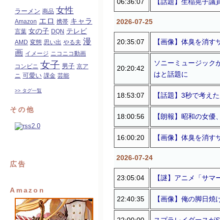
06:36:07
【話題】生稲晃子議
女性
ラーメン
商品
エロ
キャラ
2026-07-25
Amazon
携帯
女の子
テレビ
言葉
DQN
漫
20:35:07
【画像】体臭を消す
AMD
変態
思い出
やる夫
画
イメージ
ニコニコ動画
ソニーミュージック
女子
コンビニ
男子
京ア
20:20:42
はと話題に
可愛い
ニ
課金
芸能
>> タグ一覧
18:53:07
【話題】3秒で考え
その他
18:00:56
【朗報】昭和の女優
16:00:20
【画像】体臭を消す
2026-07-24
広告
23:05:04
【謎】アニメ「サマ
Amazon
22:40:35
【画像】俺の脚日焼
22:00:00
スプラレイダースがS