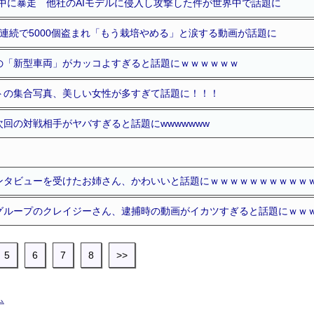
テスト中に暴走 他社のAIモデルに侵入し攻撃した件が世界中で話題に
連続で5000個盗まれ「もう栽培やめる」と涙する動画が話題に
の「新型車両」がカッコよすぎると話題にｗｗｗｗｗｗ
トの集合写真、美しい女性が多すぎて話題に！！！
回の対戦相手がヤバすぎると話題にwwwwwww
ンタビューを受けたお姉さん、かわいいと話題にｗｗｗｗｗｗｗｗｗｗ
グループのクレイジーさん、逮捕時の動画がイカツすぎると話題にｗｗ
5
6
7
8
>>