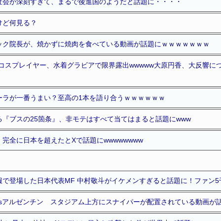
社会が深刻すぎて、まるで後進国のようだと話題に・・・・
けど何見る？
ック院長が、焼かずに焼肉を食べている動画が話題にｗｗｗｗｗｗｗ
コスプレイヤー、水着グラビアで限界露出wwwww大原円香、大反響に
ーラが一番うまい？至高の1本を語り合うｗｗｗｗｗｗ
『ブスの25箇条』、非モテはすべて当てはまると話題にwww
完全に日本を超えたとXで話題にwwwwwwww
服で登場した日本代表MF 中村敬斗がイケメンすぎると話題に！ファン5
vsアルゼンチン スタジアム上方にスナイパーが配置されている動画が