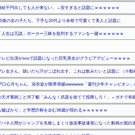
時給千円出しても人が来ない」→安すぎると話題にｗｗｗｗｗｗ
前後の女の子たち、下手な20代より余裕で可愛くて美人と話題に
「人生は冗談」ポーカー三昧を批判するファンを一蹴ｗｗｗｗｗｗ
テレビ出演がsnsで話題になった巨乳美女がグラビアデビューｗｗｗｗ
プレ女さん、脱いだら汗がこぼれ出す。これは飲みたいと話題に （※動
戸口心月ちゃん、浴衣姿が限界突破wwwwww「週刊少年チャンピオン
の天才軍師こと河了貂「みんな！武器を捨てて投降しろ！」←ガチで有
も嘘ばかり」と学歴詐称を企む38歳が現れるｗｗｗｗｗｗ
でバネ人間がジャンプを失敗しまくり放送事故連発になった動画が面白