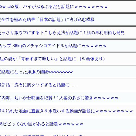
Switch2版、パイがぷるぷるだと話題にｗｗｗｗｗｗｗｗ
と安全性を極めた結果「日本の話題」に逃げ込む模様
あっさり激ウマにする下ごしらえ法が話題に！脂の再利用術も発見
Iカップ 38kgのメチャシコアイドルが話題にｗｗｗｗｗｗ
人組の姿が「青春すぎて眩しい」と話題に （※画像あり）
話題になった洋服の値段wwwwwwww
最新話、流石に胸クソすぎると話題に……
イ内海、ちいかわ映画を絶賛！1人客の多さに驚きｗｗｗｗｗｗ
串を汚れた地面に直置き＆水洗いする動画が話題にｗｗｗｗｗｗｗｗｗ
全然ビビってない国があると話題ｗｗｗｗｗｗ