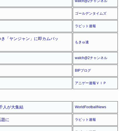
watch@2チャンネル
ゴールデンタイムズ
ラビット速報
つき「ヤンジャン」に即カムバッ
もきゅ速
watch@2チャンネル
BIPブログ
アニゲー速報ＶＩＰ
千人が大集結
WorldFootballNews
話題に
ラビット速報