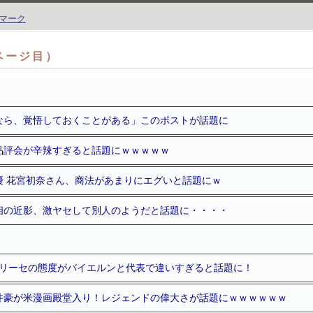
2ページ目）
なら、覚悟しておくことがある」このポストが話題に
品評会が辛辣すぎると話題にｗｗｗｗｗ
優 花宮初奈さん、商法があまりにエグいと話題にｗ
相の近影、激ヤセして別人のようだと話題に・・・・
オリーセの態度がバイエルンと代表で違いすぎると話題に！
井豪が米漫画殿堂入り！レジェンドの偉大さが話題にｗｗｗｗｗｗ