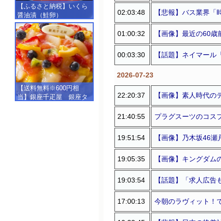
【ふるさと納税】いくら
02:03:48
【悲報】バス業界「
醤油漬（鮭卵）
【500g（250g×2）】
01:00:32
【画像】最近の60歳
00:03:30
【話題】ネイマール
2026-07-23
【送料無料※600円相
22:20:37
【画像】素人時代の
当】銀座千疋屋 銀座タ
ルト（フルーツ）
【SALE】【楽ギフ_包
21:40:55
プラグスーツのコス
装】【楽ギフ_のし】【楽
ギフ_のし宛書】,冷凍
19:51:54
【画像】乃木坂46瀬
19:05:35
【画像】キングダム
19:03:54
【話題】「求人広告
17:00:13
今朝のラヴィット！