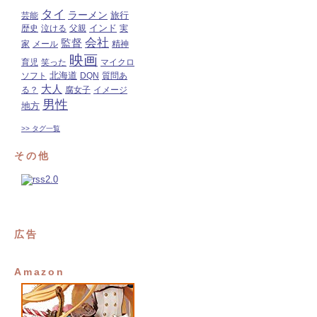
タイ
ラーメン
旅行
芸能
インド
歴史
泣ける
父親
実
会社
監督
家
メール
精神
映画
育児
笑った
マイクロ
北海道
ソフト
DQN
質問あ
大人
る？
腐女子
イメージ
男性
地方
>> タグ一覧
その他
広告
Amazon