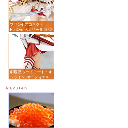
プリンセスコネクト
Re:Dive ペコリーヌ 1/7ス
ケール 塗装済み完成品フ
ィギュア
劇場版 ソードアート・オ
ンライン -オーディナル
スケール- アスナ 1/7 完
成品フィギュア
Rakuten