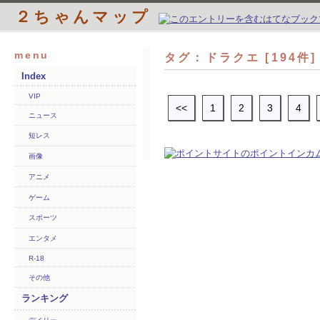
２ちゃんマップ
menu
タグ：ドラクエ [194件
Index
VIP
<<
1
2
3
4
ニュース
短レス
画像
アニメ
ゲーム
スポーツ
エンタメ
R-18
その他
ランキング