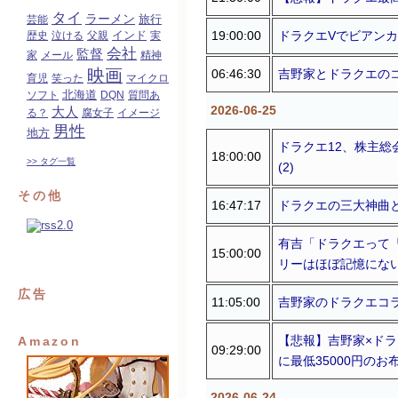
タイ
ラーメン
旅行
芸能
19:00:00
ドラクエVでビアンカ
インド
歴史
泣ける
父親
実
会社
監督
家
メール
精神
映画
06:46:30
吉野家とドラクエのコラ
育児
笑った
マイクロ
北海道
ソフト
DQN
質問あ
2026-06-25
大人
る？
腐女子
イメージ
男性
地方
ドラクエ12、株主
18:00:00
>> タグ一覧
(2)
その他
16:47:17
ドラクエの三大神曲と
有吉「ドラクエって
15:00:00
リーはほぼ記憶にない」
広告
11:05:00
吉野家のドラクエコラ
【悲報】吉野家×ド
Amazon
09:29:00
に最低35000円のお布
2026-06-24