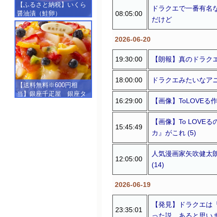
【ふるさと納税】いくら
ドラクエで一番有名
08:05:00
醤油漬（鮭卵）
だけど
【500g（250g×2）】
2026-06-20
19:30:00
【朗報】真のドラクエ『P
18:00:00
ドラクエみたいなアニ
【送料無料※600円相
当】銀座千疋屋 銀座タ
16:29:00
【画像】ToLOVEる
ルト（フルーツ）
【SALE】【楽ギフ_包
装】【楽ギフ_のし】【楽
【画像】To LOV
15:45:49
ギフ_のし宛書】,冷凍
カ』がこれ (5)
人気漫画家矢吹健太
12:05:00
(14)
2026-06-19
【発見】ドラクエは
23:35:01
った説、あると思います