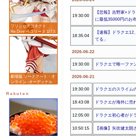
【悲報】吉野家×ド
19:30:00
に最低35000円のお布
プリンセスコネクト
Re:Dive ペコリーヌ 1/7ス
【速報】ドラクエ1
18:35:04
ケール 塗装済み完成品フ
てる」
ィギュア
2026-06-22
19:30:00
ドラクエで唯一ファン0
2026-06-21
劇場版 ソードアート・オ
ンライン -オーディナル
スケール- アスナ 1/7 完
19:30:00
ドラクエのスライムの
成品フィギュア
Rakuten
18:43:08
ドラクエが海外に売
12:05:00
ドラクエ初心者がドラ
10:50:15
【画像】矢吹健太朗さ