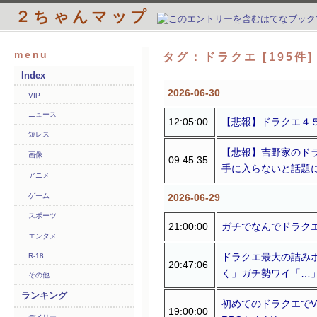
２ちゃんマップ
menu
タグ：ドラクエ [195件
Index
2026-06-30
VIP
ニュース
12:05:00
【悲報】ドラクエ４５
短レス
【悲報】吉野家のドラ
画像
09:45:35
手に入らないと話題に
アニメ
ゲーム
2026-06-29
スポーツ
21:00:00
ガチでなんでドラク
エンタメ
ドラクエ最大の詰み
R-18
20:47:06
く」ガチ勢ワイ「…
その他
ランキング
初めてのドラクエでVI
19:00:00