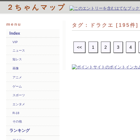
２ちゃんマップ
menu
タグ：ドラクエ [195件
Index
VIP
<<
1
2
3
4
ニュース
短レス
画像
アニメ
ゲーム
スポーツ
エンタメ
R-18
その他
ランキング