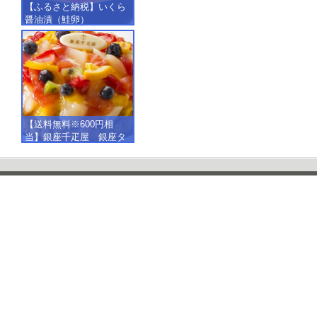
【ふるさと納税】いくら
醤油漬（鮭卵）
【500g（250g×2）】
【送料無料※600円相
当】銀座千疋屋 銀座タ
ルト（フルーツ）
【SALE】【楽ギフ_包
装】【楽ギフ_のし】【楽
ギフ_のし宛書】,冷凍