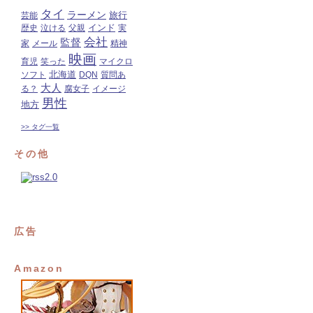
タイ
ラーメン
旅行
芸能
インド
歴史
泣ける
父親
実
会社
監督
家
メール
精神
映画
育児
笑った
マイクロ
北海道
ソフト
DQN
質問あ
大人
る？
腐女子
イメージ
男性
地方
>> タグ一覧
その他
広告
Amazon