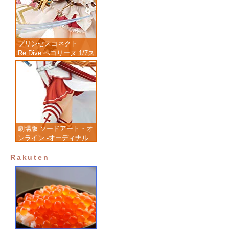
プリンセスコネクト
Re:Dive ペコリーヌ 1/7ス
ケール 塗装済み完成品フ
ィギュア
劇場版 ソードアート・オ
ンライン -オーディナル
スケール- アスナ 1/7 完
成品フィギュア
Rakuten