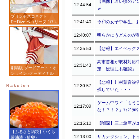
【画像】若い頃のア
12:44:54
ｗ
プリンセスコネクト
12:41:40
令和の女子中学生、
Re:Dive ペコリーヌ 1/7ス
ケール 塗装済み完成品フ
ィギュア
12:40:07
明らかにうどんのが
12:35:53
【悲報】エイベック
高市首相が取材対応中
12:31:43
劇場版 ソードアート・オ
定「総理にも確認」
ンライン -オーディナル
スケール- アスナ 1/7 完
【悲報】川村葉音被
成品フィギュア
Rakuten
12:30:57
残していた・・・
ゲーム中ワイ「もう
12:17:09
な！？！？」ﾏｯﾌﾟｳﾛｳ
12:15:10
【闇深】三上悠亜がエル
【ふるさと納税】いくら
12:13:00
サカナクション、ト
醤油漬（鮭卵）