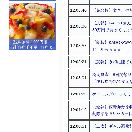
【500g（250g×2）】
12:05:40
【超悲報】文春、弾
【悲報】GACKTさ
12:05:00
80万円で買ってしま
【送料無料※600円相
【朗報】KADOKAW
12:03:57
当】銀座千疋屋 銀座タ
セールｗｗｗｗ
ルト（フルーツ）
【SALE】【楽ギフ_包
12:03:21
【悲報】令和に建て
装】【楽ギフ_のし】【楽
ギフ_のし宛書】,冷凍
松岡昌宏、8日間禁
12:03:01
「刺し身を水で食え
12:01:29
ゲーミングPCって
【悲報】佐野海舟を
12:01:16
削除する #サッカー
12:00:51
【二次】ギャル画像