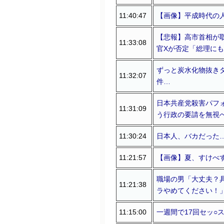
11:40:47
【画像】平成時代の
【悲報】高市首相が
11:33:08
官Xが否定「総理に
ずっと炭水化物抜き
11:32:07
件…
日本共産党殺害パフ
11:31:09
う行政の要請を無視
11:30:24
日本人、バカだった
11:21:57
【画像】夏、すけべすぎ
職場の男「大丈夫？
11:21:38
ラやめてください！
11:15:00
一週間で17回セッ○ス