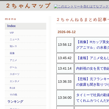
２ちゃんマップ
menu
２ちゃんねるまとめ記事
Index
2026-06-12
VIP
ニュース
【画像】Hカップ美女
13:56:12
短レス
グアニマル」の水着
画像
13:45:42
【速報】アニメ化も
アニメ
ゲーム
13:41:14
内斜視の女を見て勃起
スポーツ
【悲報】元フランキ
13:36:33
エンタメ
の披露も聞き取りづ
R-18
タイミーで社員の勘
その他
13:34:00
てくれムカつくんだ
ランキング