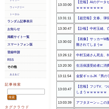
デイリー
【悲報】AIのデータ
13:33:00
ｗｗｗｗｗｗｗｗ
ウィークリー
トータル
13:31:11
【超悲報】文春、弾
ランダム記事表示
13:30:47
【訃報】中村玉緒、
お知らせ
掲載サイト一覧
【画像】サッカーW配
13:30:02
難されてしまうw
スマートフォン版
登録申請
13:26:12
中村玉緒さん死去、8
RSS
13:20:30
生活保護受給者に消
その他
あまあど
13:11:54
金髪ギャルJK『男の
記事検索
【悲報】フジTV、
13:03:47
しまうｗｗｗｗｗｗ
13:03:39
アフタヌーン←この
タグクラウド