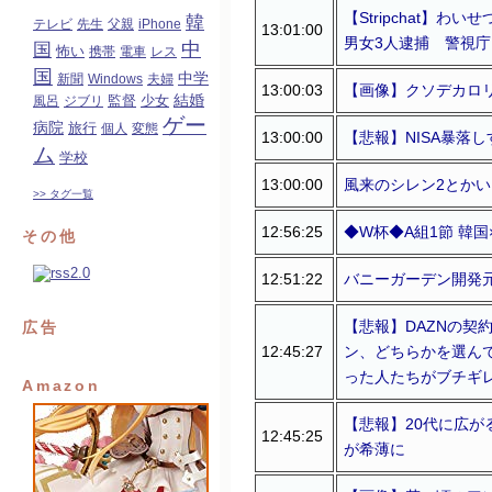
【Stripchat
韓
テレビ
先生
父親
iPhone
13:01:00
男女3人逮捕 警視庁
中
国
怖い
携帯
電車
レス
国
中学
新聞
Windows
夫婦
13:00:03
【画像】クソデカロ
結婚
監督
風呂
ジブリ
少女
ゲー
病院
旅行
個人
変態
13:00:00
【悲報】NISA暴落
ム
学校
13:00:00
風来のシレン2とかい
>> タグ一覧
12:56:25
◆W杯◆A組1節 韓
その他
12:51:22
バニーガーデン開発元
【悲報】DAZNの契
広告
12:45:27
ン、どちらかを選んで
った人たちがブチギ
Amazon
【悲報】20代に広が
12:45:25
が希薄に