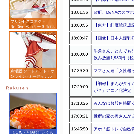
18:01:36
政府、DeNAのスマ
プリンセスコネクト
18:00:55
【東方】紅魔館落成
Re:Dive ペコリーヌ 1/7ス
ケール 塗装済み完成品フ
ィギュア
18:00:47
【画像】日本人爆乳
牛角さん、とんでも
18:00:00
飲み放題1,980円
17:39:30
ママさん達「女性器
劇場版 ソードアート・オ
ンライン -オーディナル
スケール- アスナ 1/7 完
【朗報】まんがタイ
17:29:00
成品フィギュア
Rakuten
が？」アニメ化決定
17:13:26
みんなは普段何時間
17:09:21
近所の家の奥さんが
16:45:50
アホ「筋トレで自己
【ふるさと納税】いくら