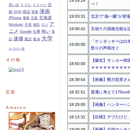
19:09:24
⇒！
トイレ
芸
思い出
イメージ
漫画
能
商品
DQN
実家
19:03:31
北京で“偽一蘭”が登
北海道
iPhone
電車
言葉
ア
少女
Windows
彼氏
ロリ
19:00:41
五胡十六国南北朝を
ニメ
怖い
Google
仕事
電
大学
逮捕
風呂
話
童貞
「ケンタッキーは白
19:00:00
怒りの声相次ぐ
>> タグ一覧
その他
【爆笑】サッカー韓
18:50:00
ｗｗｗｗｗｗｗｗｗ
18:39:54
【画像】剛力彩芽さん
18:32:51
普通に考えて170cm
広告
18:29:00
【画像】ハンターハ
Amazon
18:13:31
【目標】デブだけど
18:09:48
【画像】左端のムチ