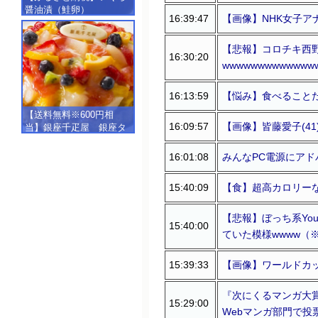
醤油漬（鮭卵）
16:39:47
【画像】NHK女子ア
【500g（250g×2）】
【悲報】コロチキ西
16:30:20
wwwwwwwwwwwww
16:13:59
【悩み】食べること
【送料無料※600円相
16:09:57
【画像】皆藤愛子(41
当】銀座千疋屋 銀座タ
ルト（フルーツ）
【SALE】【楽ギフ_包
16:01:08
みんなPC電源にア
装】【楽ギフ_のし】【楽
ギフ_のし宛書】,冷凍
15:40:09
【食】超高カロリー
【悲報】ぼっち系Yo
15:40:00
ていた模様wwww（
15:39:33
【画像】ワールドカ
『次にくるマンガ大賞
15:29:00
Webマンガ部門で投