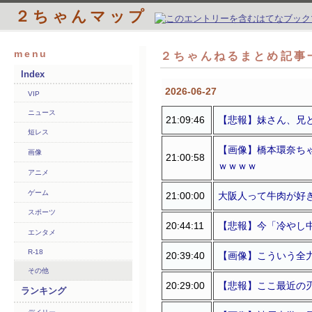
２ちゃんマップ
menu
２ちゃんねるまとめ記事一
Index
2026-06-27
VIP
ニュース
21:09:46
【悲報】妹さん、兄
短レス
【画像】橋本環奈ち
画像
21:00:58
ｗｗｗｗ
アニメ
ゲーム
21:00:00
大阪人って牛肉が好
スポーツ
20:44:11
【悲報】今「冷やし
エンタメ
R-18
20:39:40
【画像】こういう全
その他
20:29:00
【悲報】ここ最近の
ランキング