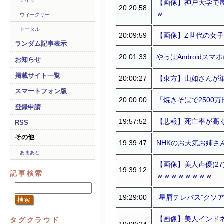
デイリー
【画像】神戸大学で
20:20:58
ｗ
ウィークリー
トータル
20:09:59
【画像】Z世代の女
ランダム記事表示
20:01:33
やっぱAndroidス
お知らせ
掲載サイト一覧
20:00:27
【東方】山如さんが
スマートフォン版
20:00:00
「焼きそばで2500
登録申請
19:57:52
【悲報】死亡率が高
RSS
その他
19:39:47
NHKのお天気お姉さ
あまあど
【画像】美人声優(2
19:39:12
記事検索
ｗｗｗｗｗｗｗｗ
19:29:00
”星屑テレパス”クソ
【画像】美人インドネ
タグクラウド