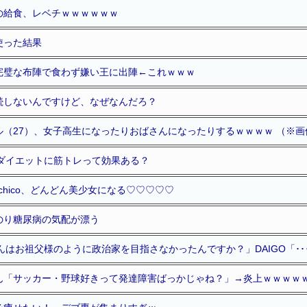
の給食、レベチｗｗｗｗｗｗ
使った結果
完璧な布陣で食わず嫌い王に出陣←これｗｗｗ
続しないんですけど、なぜなんだろ？
ル（27）、女子高生になったりおばさんになったりするｗｗｗｗ （※画
、ダイエットに筋トレって効果ある？
chico、どんどん美少女になる♡♡♡♡♡
のり糖尿病の気配が漂う
んはお祖父様のように政治家を目指さなかったんですか？」DAIGO「････
ん「サッカー・野球好きって発達障害ばっかじゃね？」→炎上ｗｗｗｗ