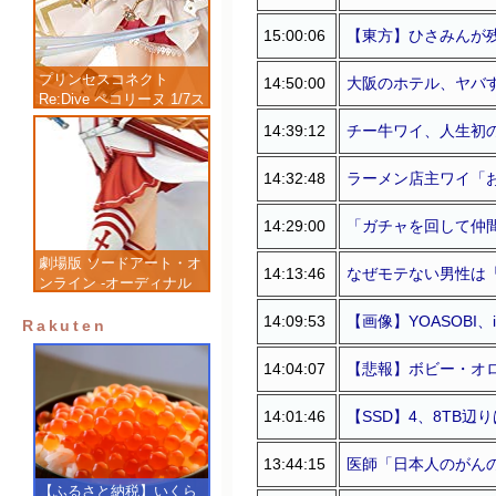
15:00:06
【東方】ひさみんが残
プリンセスコネクト
14:50:00
大阪のホテル、ヤバ
Re:Dive ペコリーヌ 1/7ス
ケール 塗装済み完成品フ
14:39:12
チー牛ワイ、人生初
ィギュア
14:32:48
ラーメン店主ワイ「
14:29:00
「ガチャを回して仲間
劇場版 ソードアート・オ
14:13:46
なぜモテない男性は
ンライン -オーディナル
スケール- アスナ 1/7 完
14:09:53
【画像】YOASOBI
成品フィギュア
Rakuten
14:04:07
【悲報】ボビー・オロ
14:01:46
【SSD】4、8TB
13:44:15
医師「日本人のがん
【ふるさと納税】いくら