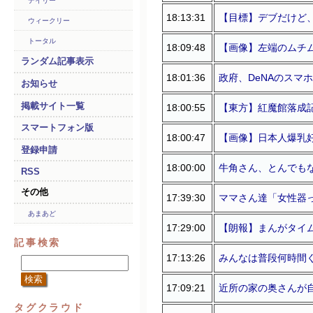
デイリー
18:13:31
【目標】デブだけど
ウィークリー
トータル
18:09:48
【画像】左端のムチ
ランダム記事表示
18:01:36
政府、DeNAのスマ
お知らせ
掲載サイト一覧
18:00:55
【東方】紅魔館落成
スマートフォン版
18:00:47
【画像】日本人爆乳
登録申請
18:00:00
牛角さん、とんでもな
RSS
その他
17:39:30
ママさん達「女性器
あまあど
17:29:00
【朗報】まんがタイ
記事検索
17:13:26
みんなは普段何時間
17:09:21
近所の家の奥さんが
タグクラウド