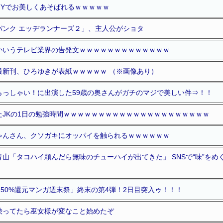
NYでお美しくあそばれるｗｗｗｗｗ
パンク エッヂランナーズ２」、主人公がショタ
かいうテレビ業界の告発文ｗｗｗｗｗｗｗｗｗｗｗｗｗ
最新刊、ひろゆきが表紙ｗｗｗｗｗ （※画像あり）
らっしゃい！に出演した59歳の奥さんがガチのマジで美しい件⇒！！
たJKの1日の勉強時間ｗｗｗｗｗｗｗｗｗｗｗｗｗｗｗｗｗｗｗｗｗ
ゃんさん、クソガキにオッパイを触られるｗｗｗｗｗｗ
山「タコハイ頼んだら無味のチューハイが出てきた」 SNSで“味”を
籍「50%還元マンガ週末祭」終末の第4弾！2日目突入ゥ！！！
渋ってたら巫女様が変なこと始めたぞ