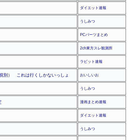
ダイエット速報
うしみつ
PCパーツまとめ
2ch東方スレ観測所
ラビット速報
（税別） これは行くしかないっしょ
おいしいお
うしみつ
定
漫画まとめ速報
ダイエット速報
うしみつ