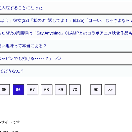
間入院することになった
れよう」彼女(32)「私の8年返してよ！」俺(25)「ほーい、じゃさよならｗ」
ったMVの第四弾は「Say Anything」CLAMPとのコラボアニメ映像作
良い趣味って本当にある？
ッピンでも抱ける･････？」⇒♡
ーってどうなん？
65
66
67
68
69
70
…
90
>>
めサイトです