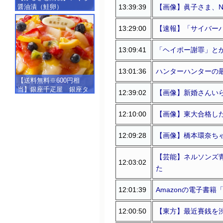
13:39:39
【画像】眞子さま、
醤油漬（鮭卵）
【500g（250g×2）】
13:29:00
【速報】「サイバー
13:09:41
「ヘイポー謝罪」と
13:01:36
ハンターハンターの
【送料無料※600円相
当】銀座千疋屋 銀座タ
12:39:02
【画像】新婚さんい
ルト（フルーツ）
【SALE】【楽ギフ_包
12:10:00
【画像】東大合格し
装】【楽ギフ_のし】【楽
ギフ_のし宛書】,冷凍
12:09:28
【画像】橋本環奈ち
【芸能】ネルソンズ青
12:03:02
た
12:01:39
Amazonの電子書
12:00:50
【東方】最近賽銭を