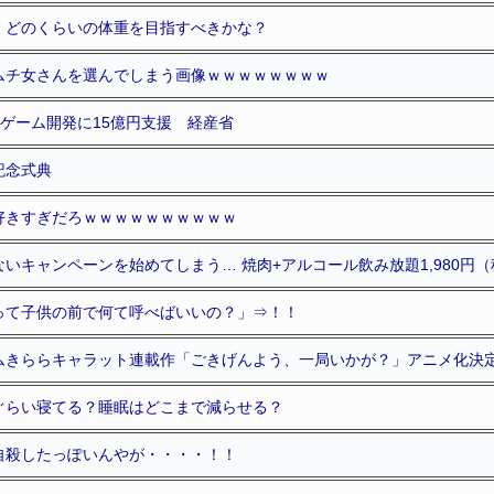
、どのくらいの体重を目指すべきかな？
ムチ女さんを選んでしまう画像ｗｗｗｗｗｗｗｗ
ホゲーム開発に15億円支援 経産省
記念式典
好きすぎだろｗｗｗｗｗｗｗｗｗｗ
いキャンペーンを始めてしまう… 焼肉+アルコール飲み放題1,980円
って子供の前で何て呼べばいいの？」⇒！！
ムきららキャラット連載作「ごきげんよう、一局いかが？」アニメ化決
ぐらい寝てる？睡眠はどこまで減らせる？
自殺したっぽいんやが・・・・！！