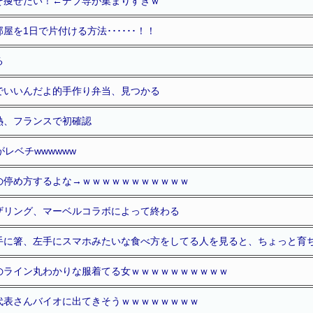
そ痩せたい！←デブ専が集まりすぎｗ
屋を1日で片付ける方法･･････！！
る
でいいんだよ的手作り弁当、見つかる
熱、フランスで初確認
レベチwwwwww
の停め方するよな→ｗｗｗｗｗｗｗｗｗｗｗ
ザリング、マーベルコラボによって終わる
手に箸、左手にスマホみたいな食べ方をしてる人を見ると、ちょっと育
のライン丸わかりな服着てる女ｗｗｗｗｗｗｗｗｗｗ
代表さんバイオに出てきそうｗｗｗｗｗｗｗｗ