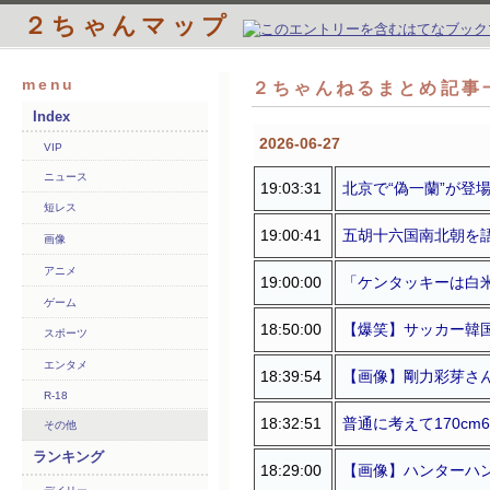
２ちゃんマップ
menu
２ちゃんねるまとめ記事一
Index
2026-06-27
VIP
ニュース
19:03:31
北京で“偽一蘭”が登
短レス
19:00:41
五胡十六国南北朝を
画像
アニメ
19:00:00
「ケンタッキーは白
ゲーム
18:50:00
【爆笑】サッカー韓
スポーツ
エンタメ
18:39:54
【画像】剛力彩芽さん
R-18
18:32:51
普通に考えて170cm
その他
ランキング
18:29:00
【画像】ハンターハ