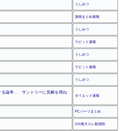
うしみつ
漫画まとめ速報
うしみつ
ラビット速報
うしみつ
ラビット速報
うしみつ
めぐる論争… サントリーに見解を尋ね
ダイエット速報
PCパーツまとめ
2ch東方スレ観測所