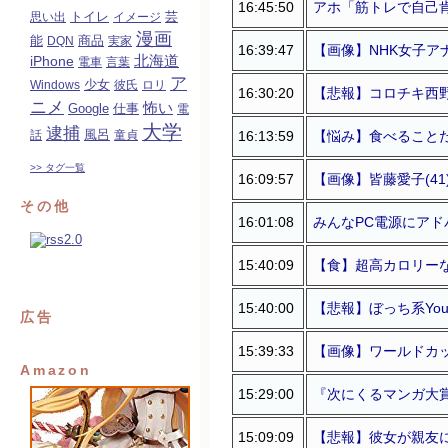
16:45:50
アホ「筋トレで自己
トイレ
芸
思い出
イメージ
漫画
能
商品
DQN
実家
16:39:47
【画像】NHK女子ア
北海道
iPhone
電車
言葉
ア
少女
Windows
彼氏
ロリ
16:30:20
【悲報】コロチキ西野
ニメ
怖い
Google
仕事
電
大学
逮捕
風呂
16:13:59
【悩み】食べること
話
童貞
>> タグ一覧
16:09:57
【画像】皆藤愛子(41
その他
16:01:08
みんなPC電源にア
15:40:09
【食】超高カロリー
15:40:00
【悲報】ぼっち系Yo
広告
15:39:33
【画像】ワールドカ
Amazon
15:29:00
『次にくるマンガ大賞
15:09:09
【悲報】彼女が親友