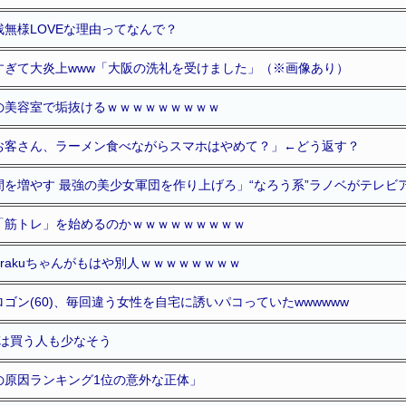
無様LOVEな理由ってなんで？
すぎて大炎上www「大阪の洗礼を受けました」（※画像あり）
の美容室で垢抜けるｗｗｗｗｗｗｗｗｗ
お客さん、ラーメン食べながらスマホはやめて？」←どう返す？
を増やす 最強の美少女軍団を作り上げろ」“なろう系”ラノベがテレビ
「筋トレ」を始めるのかｗｗｗｗｗｗｗｗｗ
、irakuちゃんがもはや別人ｗｗｗｗｗｗｗｗ
ゴン(60)、毎回違う女性を自宅に誘いパコっていたwwwwww
辺りは買う人も少なそう
の原因ランキング1位の意外な正体」