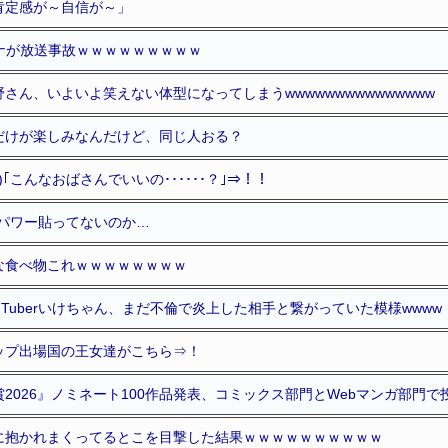
肯定感が～自信が～」
ナが放送事故ｗｗｗｗｗｗｗｗｗ
さん、いよいよ笑えない体型になってしまうwwwwwwwwwwwwwww
だけが楽しみなんだけど、同じ人おる？
)｢こんなおばさんでいいの･･････？｣⇒！！
ドパワー貼ってないのか…
な食べ物これｗｗｗｗｗｗｗｗ
uTuberいけちゃん、まだ不倫で炎上した相手と繋がっていた模様www
ップ出場国の王女達がこちら⇒！
2026』ノミネート100作品発表、コミックス部門とWebマンガ部門
に抱かれまくってるとこを目撃した結果ｗｗｗｗｗｗｗｗｗｗ