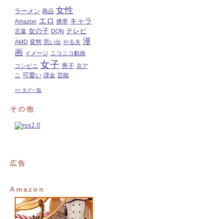
女性
ラーメン
商品
エロ
キャラ
Amazon
携帯
女の子
テレビ
言葉
DQN
漫
AMD
変態
思い出
やる夫
画
イメージ
ニコニコ動画
女子
コンビニ
男子
京ア
可愛い
ニ
課金
芸能
>> タグ一覧
その他
広告
Amazon