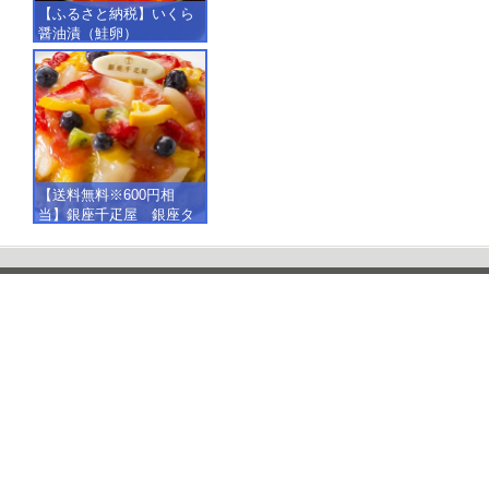
【ふるさと納税】いくら
醤油漬（鮭卵）
【500g（250g×2）】
【送料無料※600円相
当】銀座千疋屋 銀座タ
ルト（フルーツ）
【SALE】【楽ギフ_包
装】【楽ギフ_のし】【楽
ギフ_のし宛書】,冷凍