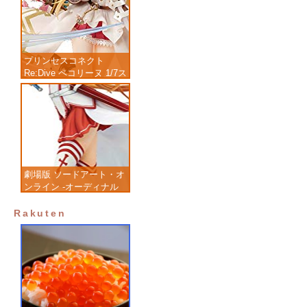
プリンセスコネクト
Re:Dive ペコリーヌ 1/7ス
ケール 塗装済み完成品フ
ィギュア
劇場版 ソードアート・オ
ンライン -オーディナル
スケール- アスナ 1/7 完
成品フィギュア
Rakuten