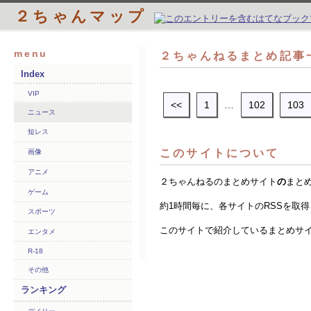
２ちゃんマップ
menu
２ちゃんねるまとめ記事一
Index
VIP
<<
1
…
102
103
ニュース
短レス
このサイトについて
画像
アニメ
２ちゃんねるのまとめサイト
の
まと
ゲーム
約1時間毎に、各サイトのRSSを取
スポーツ
このサイトで紹介しているまとめサ
エンタメ
R-18
その他
ランキング