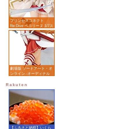
プリンセスコネクト
Re:Dive ペコリーヌ 1/7ス
ケール 塗装済み完成品フ
ィギュア
劇場版 ソードアート・オ
ンライン -オーディナル
スケール- アスナ 1/7 完
成品フィギュア
Rakuten
【ふるさと納税】いくら