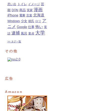
トイレ
芸
思い出
イメージ
漫画
能
商品
DQN
実家
北海道
iPhone
電車
言葉
ア
少女
Windows
彼氏
ロリ
ニメ
怖い
Google
仕事
電
大学
逮捕
風呂
話
童貞
>> タグ一覧
その他
広告
Amazon