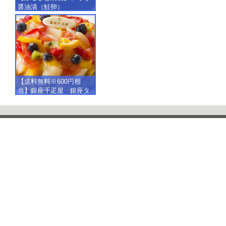
醤油漬（鮭卵）
【500g（250g×2）】
【送料無料※600円相
当】銀座千疋屋 銀座タ
ルト（フルーツ）
【SALE】【楽ギフ_包
装】【楽ギフ_のし】【楽
ギフ_のし宛書】,冷凍