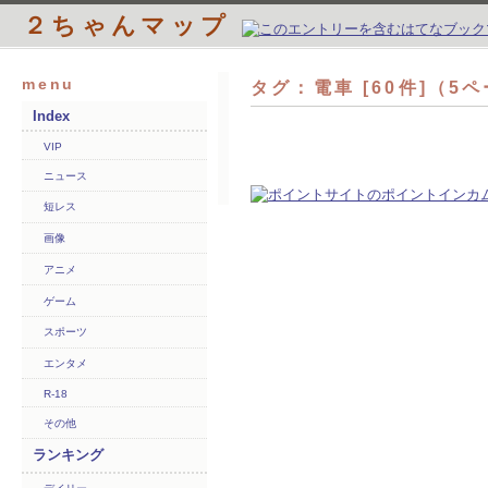
２ちゃんマップ
menu
タグ：電車 [60件]（5
Index
VIP
ニュース
短レス
画像
アニメ
ゲーム
スポーツ
エンタメ
R-18
その他
ランキング