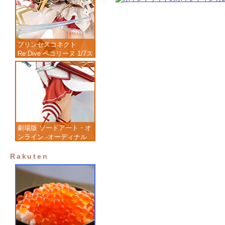
プリンセスコネクト
Re:Dive ペコリーヌ 1/7ス
ケール 塗装済み完成品フ
ィギュア
劇場版 ソードアート・オ
ンライン -オーディナル
スケール- アスナ 1/7 完
成品フィギュア
Rakuten