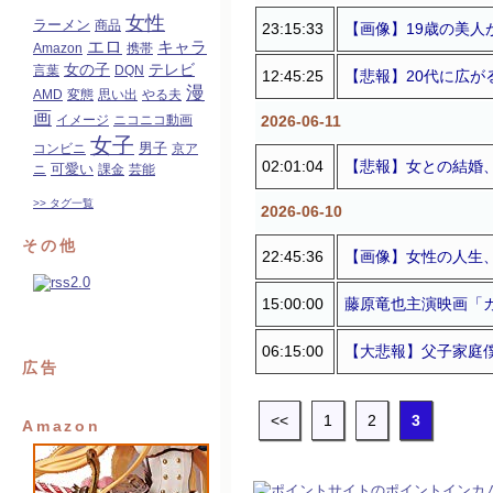
女性
ラーメン
商品
23:15:33
【画像】19歳の美人が
エロ
キャラ
Amazon
携帯
女の子
テレビ
言葉
DQN
12:45:25
【悲報】20代に広が
漫
AMD
変態
思い出
やる夫
画
2026-06-11
イメージ
ニコニコ動画
女子
コンビニ
男子
京ア
02:01:04
【悲報】女との結婚、ガ
可愛い
ニ
課金
芸能
>> タグ一覧
2026-06-10
その他
22:45:36
【画像】女性の人生、
15:00:00
藤原竜也主演映画「カ
06:15:00
【大悲報】父子家庭僕(1
広告
<<
1
2
3
Amazon