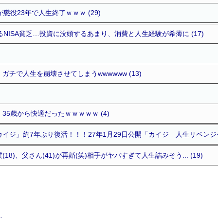
懲役23年で人生終了ｗｗｗ (29)
るNISA貧乏…投資に没頭するあまり、消費と人生経験が希薄に (17)
チで人生を崩壊させてしまうwwwwww (13)
35歳から快適だったｗｗｗｗｗ (4)
イジ」約7年ぶり復活！！！27年1月29日公開「カイジ 人生リベンジゲー
8)、父さん(41)が再婚(笑)相手がヤバすぎて人生詰みそう... (19)