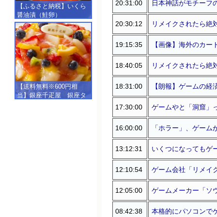
20:31:00
日本神話がモチーフ
【ふるさと納税】いくら
醤油漬（鮭卵）
20:30:12
リメイクされたら絶
【500g（250g×2）】
19:15:35
【画像】海外のカー
18:40:05
リメイクされたら絶
18:31:00
【朗報】ゲームの経済
【送料無料※600円相
当】銀座千疋屋 銀座タ
ルト（フルーツ）
17:30:00
ゲームやと「洞窟」
【SALE】【楽ギフ_包
装】【楽ギフ_のし】【楽
16:00:00
「ホラー」、ゲーム
ギフ_のし宛書】,冷凍
13:12:31
いくつになってもゲ
12:10:54
ゲーム会社「リメイ
12:05:00
ゲームメーカー「ソ
08:42:38
本格的にパソコンで