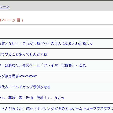
（9ページ目）
ら買えない」←これが大嘘だったの大人になるとわかるよな
ってやること多くてしんどくね
ヤーはあなた」今のゲーム「プレイヤーは観客」←これ
が無さ過ぎwwwwwww
本代表ワールドカップ優勝させる
ーム「草原！森！岩山！廃墟！」←うおw
からんだろうが、俺たちオッサンがガキの頃はゲームキューブでスマブ