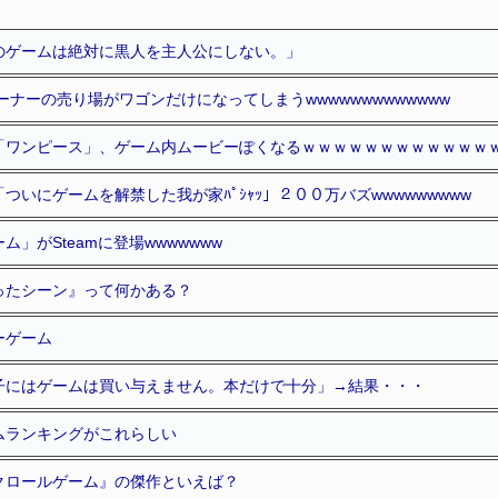
のゲームは絶対に黒人を主人公にしない。」
ーナーの売り場がワゴンだけになってしまうwwwwwwwwwwwww
「ワンピース」、ゲーム内ムービーぽくなるｗｗｗｗｗｗｗｗｗｗｗｗ
ついにゲームを解禁した我が家ﾊﾟｼｬｯ」２００万バズwwwwwwwww
」がSteamに登場wwwwwww
ったシーン』って何かある？
ーゲーム
子にはゲームは買い与えません。本だけで十分」→結果・・・
ムランキングがこれらしい
クロールゲーム』の傑作といえば？