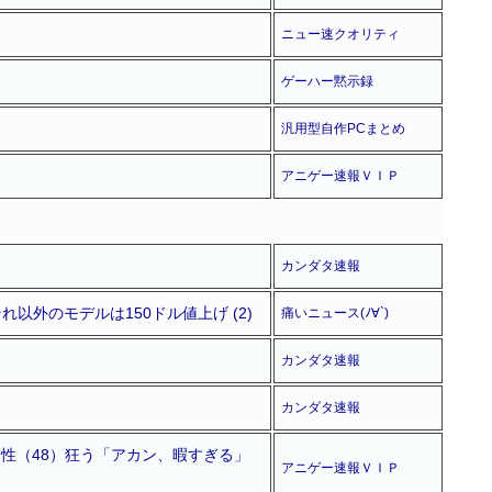
ニュー速クオリティ
ゲーハー黙示録
汎用型自作PCまとめ
アニゲー速報ＶＩＰ
カンダタ速報
それ以外のモデルは150ドル値上げ (2)
痛いニュース(ﾉ∀`)
カンダタ速報
カンダタ速報
男性（48）狂う「アカン、暇すぎる」
アニゲー速報ＶＩＰ