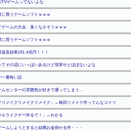
のTVゲームってないよな
対に買うゲームソフトｗｗｗ
ドゲームの大会、臭くなさそうｗｗｗ
対に買うゲームソフトｗｗｗ
波及効果191.4兆円！！！
ってその辺にいっぱいあるけど現実やとほぼないよな
が一番怖い説
ームセンターの雰囲気が好きで通ってしまう…
クリメイクリメイクリメイク」←毎回リメイク作ってんなコイツ
ウルライクゲー作るで！」←わかる
ゲームしようとすると結構お金掛かる件・・・