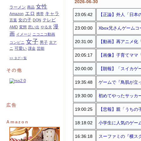
2026-06-30
女性
ラーメン
商品
エロ
キャラ
Amazon
携帯
23:05:42
【正論】外人「日本
女の子
テレビ
言葉
DQN
漫
AMD
変態
思い出
やる夫
23:00:00
Xbox兄さんゲームコ
画
イメージ
ニコニコ動画
女子
20:31:00
【動画】再アニメ化
コンビニ
男子
京ア
可愛い
ニ
課金
芸能
20:05:17
【画像】子育てママ「
>> タグ一覧
20:00:00
【朗報】「スイカゲーム
その他
19:35:48
ゲームで『鳥肌が立
19:30:00
初めてやったサッカ
広告
19:00:25
【悲報】親「うちの
Amazon
18:18:02
小学生に人気のゲー
16:36:18
スーファミの『横ス