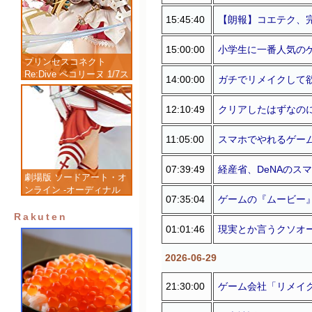
15:45:40
【朗報】コエテク、完
15:00:00
小学生に一番人気の
プリンセスコネクト
Re:Dive ペコリーヌ 1/7ス
14:00:00
ガチでリメイクして
ケール 塗装済み完成品フ
ィギュア
12:10:49
クリアしたはずなの
11:05:00
スマホでやれるゲーム
07:39:49
経産省、DeNAのス
劇場版 ソードアート・オ
ンライン -オーディナル
07:35:04
ゲームの『ムービー
スケール- アスナ 1/7 完
成品フィギュア
Rakuten
01:01:46
現実とか言うクソオ
2026-06-29
21:30:00
ゲーム会社「リメイ