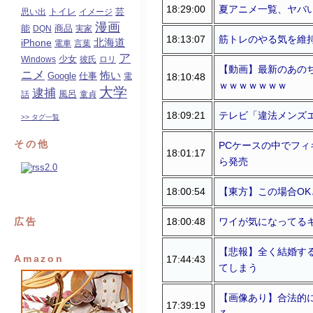
18:29:00
夏アニメ一覧、ヤバ
トイレ
芸
思い出
イメージ
漫画
能
商品
DQN
実家
18:13:07
筋トレのやる気を維
北海道
iPhone
電車
言葉
ア
少女
Windows
彼氏
ロリ
【動画】最新のあの
ニメ
怖い
Google
仕事
18:10:48
電
ｗｗｗｗｗｗｗ
大学
逮捕
風呂
話
童貞
18:09:21
テレビ「違法メンズ
>> タグ一覧
その他
PCケースの中でフ
18:01:17
ら発売
18:00:54
【東方】この場合O
18:00:48
ワイが気になってる
広告
【悲報】全く結婚す
Amazon
17:44:43
てしまう
【画像あり】合法的に
17:39:19