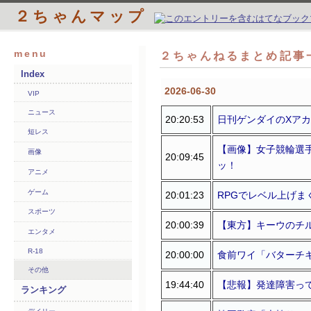
２ちゃんマップ
menu
２ちゃんねるまとめ記事一
Index
2026-06-30
VIP
ニュース
20:20:53
日刊ゲンダイのXア
短レス
【画像】女子競輪選
画像
20:09:45
ッ！
アニメ
ゲーム
20:01:23
RPGでレベル上げま
スポーツ
20:00:39
【東方】キーウのチ
エンタメ
R-18
20:00:00
食前ワイ「バターチ
その他
19:44:40
【悲報】発達障害っ
ランキング