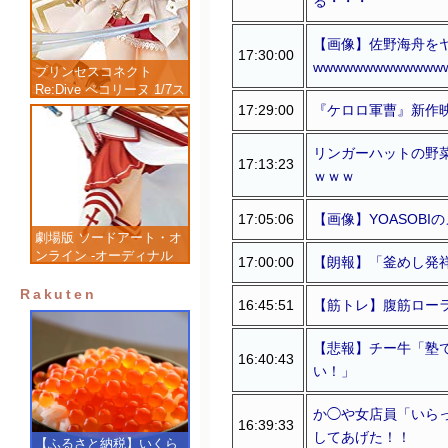
る・・・
【画像】佐野海舟を
17:30:00
wwwwwwwwwwwww
プリンセスコネクト
Re:Dive ペコリーヌ 1/7ス
ケール 塗装済み完成品フ
17:29:00
『ケロロ軍曹』新作
ィギュア
リンガーハットの野
17:13:23
ｗｗｗ
17:05:06
【画像】YOASOB
劇場版 ソードアート・オ
ンライン -オーディナル
17:00:00
【朗報】「釜めし発
スケール- アスナ 1/7 完
成品フィギュア
Rakuten
16:45:51
【筋トレ】腹筋ロー
【悲報】チー牛「塾
16:40:43
い！」
か◯や女店員「いら
16:39:33
してあげた！！
【ふるさと納税】いくら