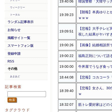
デイリー
19:40:06
韓国警察「大韓サッ
ウィークリー
【朗報】本真ゆりとか
19:39:23
トータル
ｗｗｗ
ランダム記事表示
【悲報】大手テレビ局
お知らせ
19:09:51
視した結果がヤバすぎ･･･
掲載サイト一覧
19:00:26
【画像】結婚相談所
スマートフォン版
登録申請
19:00:22
福島正則について語
RSS
19:00:00
牛丼屋でうなぎ食っ
その他
あまあど
18:44:08
【悲報】コカコーラ
記事検索
【悲報】女さん、3
18:39:40
ｗ
18:32:07
筋トレ愛好家はどの
タグクラウド