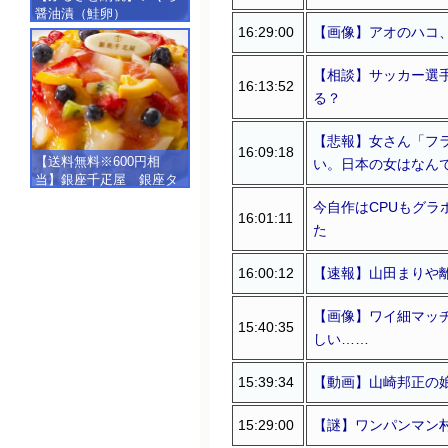
醤油漬（鮭卵）
16:29:00
【画像】アオのハコ
【500g（250g×2）】
【相談】サッカー選
16:13:52
る？
【悲報】女さん「フ
16:09:18
【送料無料※600円相
い。日本の女はなん
当】銀座千疋屋 銀座タ
ルト（フルーツ）
今自作はCPUもグラ
【SALE】【楽ギフ_包
16:01:11
た
装】【楽ギフ_のし】【楽
ギフ_のし宛書】,冷凍
16:00:12
【速報】山田まりや
【画像】ワイ細マッ
15:40:35
しい……
15:39:34
【動画】山崎邦正の
15:29:00
【謎】ワンパンマン