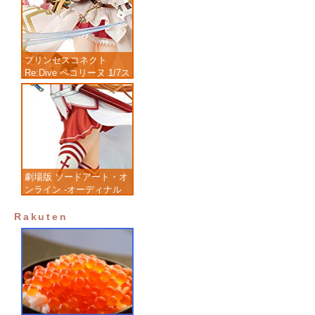
プリンセスコネクト
Re:Dive ペコリーヌ 1/7ス
ケール 塗装済み完成品フ
ィギュア
劇場版 ソードアート・オ
ンライン -オーディナル
スケール- アスナ 1/7 完
成品フィギュア
Rakuten