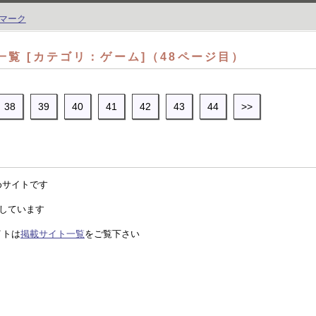
覧 [カテゴリ：ゲーム]（48ページ目）
38
39
40
41
42
43
44
>>
めサイトです
得しています
イトは
掲載サイト一覧
をご覧下さい