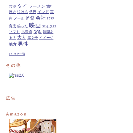
タイ
ラーメン
旅行
芸能
インド
歴史
泣ける
父親
実
会社
監督
家
メール
精神
映画
育児
笑った
マイクロ
北海道
ソフト
DQN
質問あ
大人
る？
腐女子
イメージ
男性
地方
>> タグ一覧
その他
広告
Amazon