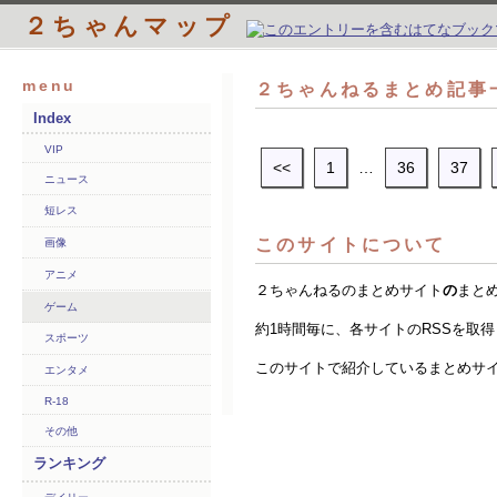
２ちゃんマップ
menu
２ちゃんねるまとめ記事一
Index
VIP
<<
1
…
36
37
ニュース
短レス
このサイトについて
画像
アニメ
２ちゃんねるのまとめサイト
の
まと
ゲーム
約1時間毎に、各サイトのRSSを取
スポーツ
このサイトで紹介しているまとめサ
エンタメ
R-18
その他
ランキング