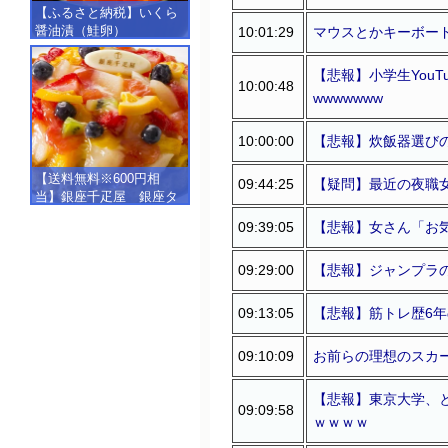
【ふるさと納税】いくら
醤油漬（鮭卵）
10:01:29
マウスとかキーボー
【500g（250g×2）】
【悲報】小学生You
10:00:48
wwwwwww
10:00:00
【悲報】炊飯器選び
【送料無料※600円相
09:44:25
【疑問】最近の夜職
当】銀座千疋屋 銀座タ
ルト（フルーツ）
09:39:05
【悲報】女さん「お
【SALE】【楽ギフ_包
装】【楽ギフ_のし】【楽
ギフ_のし宛書】,冷凍
09:29:00
【悲報】ジャンプラ
09:13:05
【悲報】筋トレ歴6
09:10:09
お前らの理想のスカ
【悲報】東京大学、と
09:09:58
ｗｗｗｗ