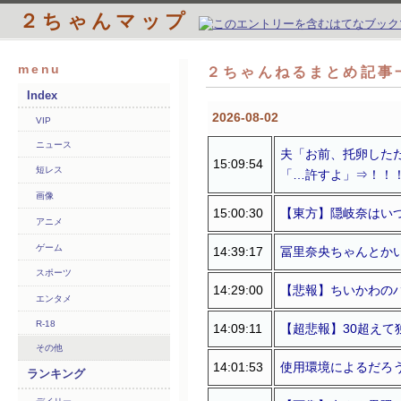
２ちゃんマップ
menu
２ちゃんねるまとめ記事一
Index
2026-08-02
VIP
ニュース
夫「お前、托卵した
15:09:54
短レス
「…許すよ」⇒！！
画像
15:00:30
【東方】隠岐奈はい
アニメ
ゲーム
14:39:17
冨里奈央ちゃんとか
スポーツ
14:29:00
【悲報】ちいかわのハ
エンタメ
R-18
14:09:11
【超悲報】30超え
その他
14:01:53
使用環境によるだろ
ランキング