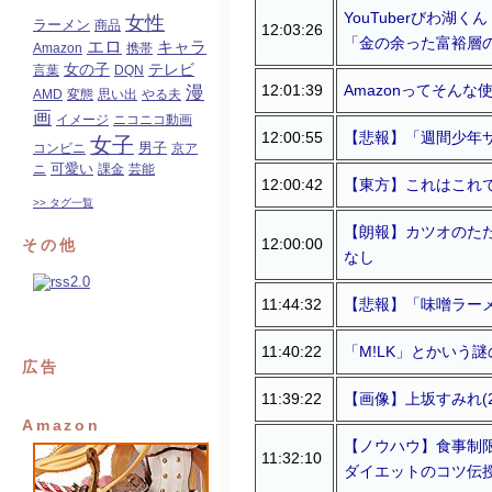
YouTuberびわ湖
女性
ラーメン
商品
12:03:26
「金の余った富裕層
エロ
キャラ
Amazon
携帯
女の子
テレビ
言葉
DQN
12:01:39
Amazonってそんな
漫
AMD
変態
思い出
やる夫
画
イメージ
ニコニコ動画
12:00:55
【悲報】「週間少年
女子
コンビニ
男子
京ア
可愛い
ニ
課金
芸能
12:00:42
【東方】これはこれ
>> タグ一覧
【朗報】カツオのた
12:00:00
その他
なし
11:44:32
【悲報】「味噌ラー
11:40:22
「M!LK」とかいう
広告
11:39:22
【画像】上坂すみれ(2
Amazon
【ノウハウ】食事制限
11:32:10
ダイエットのコツ伝