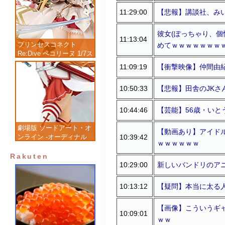
11:29:00
【悲報】講談社、み
彼女(ぽっちゃり、個
11:13:04
プリンセスコネクト
めてｗｗｗｗｗｗｗ
Re:Dive ペコリーヌ 1/7ス
ケール 塗装済み完成品フ
11:09:19
【衝撃映像】仲間由
ィギュア
10:50:33
【悲報】田舎のJKさ
10:44:46
【芸能】56歳・い
劇場版 ソードアート・オ
【動画あり】アイド
10:39:42
ンライン -オーディナル
ｗｗｗｗｗｗ
スケール- アスナ 1/7 完
成品フィギュア
Rakuten
10:29:00
新しいバンドリのア
10:13:12
【疑問】本当に太る
【画像】こういうギ
10:09:01
ｗｗ